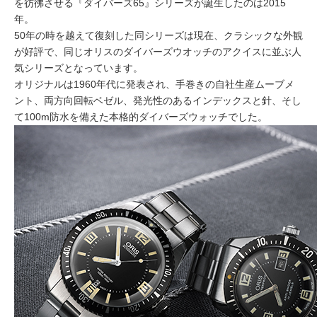
を彷彿させる『ダイバーズ65』シリーズが誕生したのは2015
年。
50年の時を越えて復刻した同シリーズは現在、クラシックな外観
が好評で、同じオリスのダイバーズウオッチのアクイスに並ぶ人
気シリーズとなっています。
オリジナルは1960年代に発表され、手巻きの自社生産ムーブメ
ント、両方向回転ベゼル、発光性のあるインデックスと針、そし
て100m防水を備えた本格的ダイバーズウォッチでした。