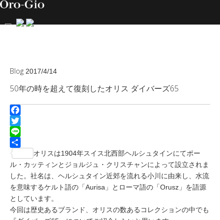
Blog
2017/4/14
50年の時を超えて復刻したオリス ダイバーズ65
Facebook
Twitter
Line
共
オリスは1904年スイス北西部ヘルシュタインにてポー
有
ル・カッティンとジョルジュ・クリスチャンによって設立されま
した。社名は、ヘルシュタイン近郊を流れる小川に由来し、水流
を意味するケルト語の「Aurisa」とローマ語の「Orusz」を語源
としています。
今回は歴史あるブランド、オリスの数あるコレクションの中でも