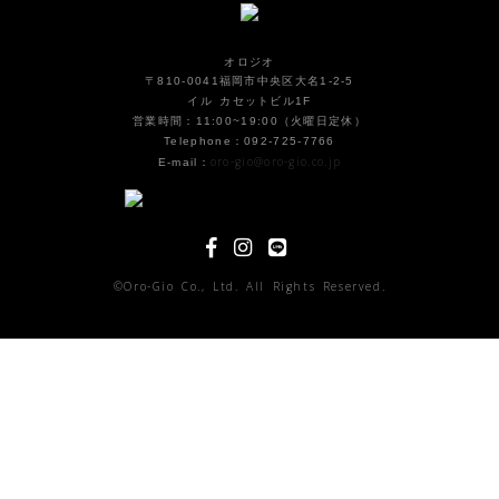
オロジオ
〒810-0041福岡市中央区大名1-2-5
イル カセットビル1F
営業時間：11:00~19:00（火曜日定休）
Telephone：092-725-7766
oro-gio@oro-gio.co.jp
E-mail：
©Oro-Gio Co., Ltd. All Rights Reserved.