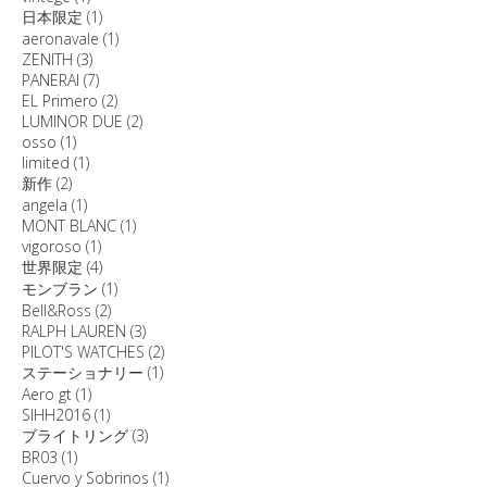
日本限定
(1)
aeronavale
(1)
ZENITH
(3)
PANERAI
(7)
EL Primero
(2)
LUMINOR DUE
(2)
osso
(1)
limited
(1)
新作
(2)
angela
(1)
MONT BLANC
(1)
vigoroso
(1)
世界限定
(4)
モンブラン
(1)
Bell&Ross
(2)
RALPH LAUREN
(3)
PILOT'S WATCHES
(2)
ステーショナリー
(1)
Aero gt
(1)
SIHH2016
(1)
ブライトリング
(3)
BR03
(1)
Cuervo y Sobrinos
(1)