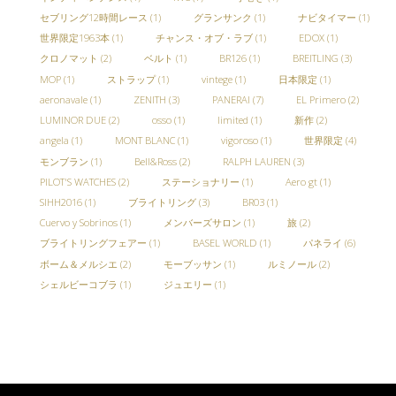
セブリング12時間レース
(1)
グランサンク
(1)
ナビタイマー
(1)
世界限定1963本
(1)
チャンス・オブ・ラブ
(1)
EDOX
(1)
クロノマット
(2)
ベルト
(1)
BR126
(1)
BREITLING
(3)
MOP
(1)
ストラップ
(1)
vintege
(1)
日本限定
(1)
aeronavale
(1)
ZENITH
(3)
PANERAI
(7)
EL Primero
(2)
LUMINOR DUE
(2)
osso
(1)
limited
(1)
新作
(2)
angela
(1)
MONT BLANC
(1)
vigoroso
(1)
世界限定
(4)
モンブラン
(1)
Bell&Ross
(2)
RALPH LAUREN
(3)
PILOT'S WATCHES
(2)
ステーショナリー
(1)
Aero gt
(1)
SIHH2016
(1)
ブライトリング
(3)
BR03
(1)
Cuervo y Sobrinos
(1)
メンバーズサロン
(1)
旅
(2)
ブライトリングフェアー
(1)
BASEL WORLD
(1)
パネライ
(6)
ボーム＆メルシエ
(2)
モーブッサン
(1)
ルミノール
(2)
シェルビーコブラ
(1)
ジュエリー
(1)