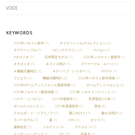
VOICE
KEYWORDS
2026年パネライ新作
(1)
ネイビーシールズコレクション
(1)
サブマーシブル
(1)
#ビッグクラウン
(1)
#orogio
(1)
#オロジオ
(1)
日本限定モデル
(1)
2026年ノルケイン最新作
(1)
＃オロジオ
(1)
＃スイス時計
(1)
#ファーブル・ルーバ
(1)
＃機械式腕時計
(1)
＃ディープ・レイダー
(1)
RIVIERA
(1)
リビエラ
(1)
機械式腕時計
(2)
2026年パネライ新作情報
(1)
2026年ボームアンドメルシエ最新情報
(1)
ボームアンドメルシエ
(2)
2026年ノルケイン最新情報
(1)
2025年 ノルケインイベント
(1)
ハクナ・ミパカ
(2)
2025年最新作
(1)
世界限定200本
(1)
ボーム&メルシエ
(1)
2025年度最新作
(1)
歴史
(2)
クエルボ・イ・ソブリノス
(1)
夏に向けて
(1)
魅せる時計
(1)
ラバーモデル
(1)
夏
(1)
ORIS
(1)
オリス
(1)
価格改定
(1)
ノルケイン
(4)
スケルトン
(1)
インディペンデンス
(1)
IWC
(7)
手巻き
(1)