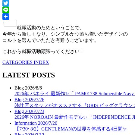
Facebook
Twitter
Line
共
就職活動のためということで、
有
今年から新しくなり、シンプルかつ落ち着いたデザインの
コルトを選んでいただき有難うございます。
これから就職活動頑張ってください！
CATEGORIES INDEX
LATEST POSTS
Blog
2026/8/6
2026年 パネライ 最新作✨「 PAM01738 Submersible N
Blog
2026/7/26
時計店スタッフがオススメする『ORIS ビッグクラウン
Blog
2026/7/23
2026年 NORQAIN 最新作モデル✨ 「INDEPENDENCE J
Information
2026/7/20
【7/30~8/2】GENTLEMANの世界を体感する4日間✨
Blog
2026/7/13