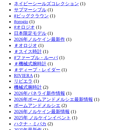
ネイビーシールズコレクション
(1)
サブマーシブル
(1)
#ビッグクラウン
(1)
#orogio
(1)
#オロジオ
(1)
日本限定モデル
(1)
2026年ノルケイン最新作
(1)
＃オロジオ
(1)
＃スイス時計
(1)
#ファーブル・ルーバ
(1)
＃機械式腕時計
(1)
＃ディープ・レイダー
(1)
RIVIERA
(1)
リビエラ
(1)
機械式腕時計
(2)
2026年パネライ新作情報
(1)
2026年ボームアンドメルシエ最新情報
(1)
ボームアンドメルシエ
(2)
2026年ノルケイン最新情報
(1)
2025年 ノルケインイベント
(1)
ハクナ・ミパカ
(2)
2025年最新作
(1)