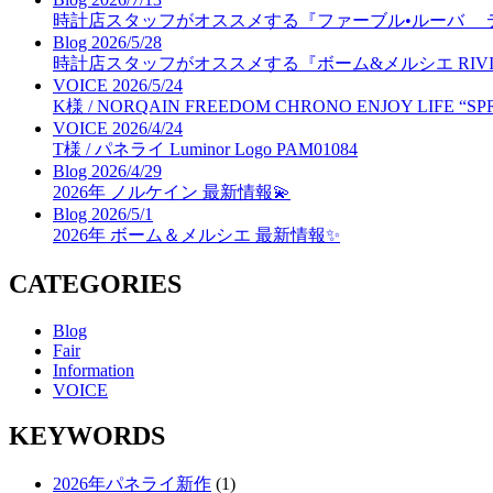
時計店スタッフがオススメする『ファーブル•ルーバ 
Blog
2026/5/28
時計店スタッフがオススメする『ボーム&メルシエ RIVIER
VOICE
2026/5/24
K様 / NORQAIN FREEDOM CHRONO ENJOY LIFE “SP
VOICE
2026/4/24
T様 / パネライ Luminor Logo PAM01084
Blog
2026/4/29
2026年 ノルケイン 最新情報💫
Blog
2026/5/1
2026年 ボーム＆メルシエ 最新情報✨
CATEGORIES
Blog
Fair
Information
VOICE
KEYWORDS
2026年パネライ新作
(1)