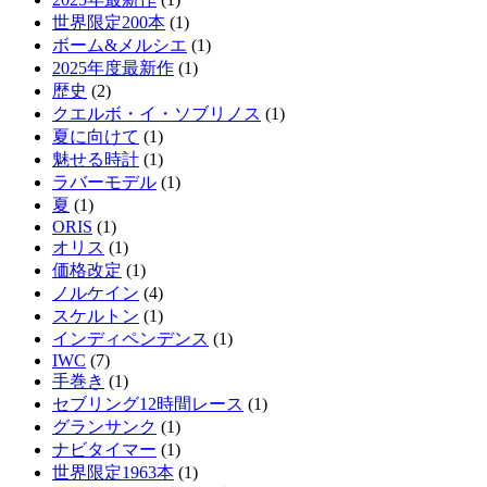
世界限定200本
(1)
ボーム&メルシエ
(1)
2025年度最新作
(1)
歴史
(2)
クエルボ・イ・ソブリノス
(1)
夏に向けて
(1)
魅せる時計
(1)
ラバーモデル
(1)
夏
(1)
ORIS
(1)
オリス
(1)
価格改定
(1)
ノルケイン
(4)
スケルトン
(1)
インディペンデンス
(1)
IWC
(7)
手巻き
(1)
セブリング12時間レース
(1)
グランサンク
(1)
ナビタイマー
(1)
世界限定1963本
(1)