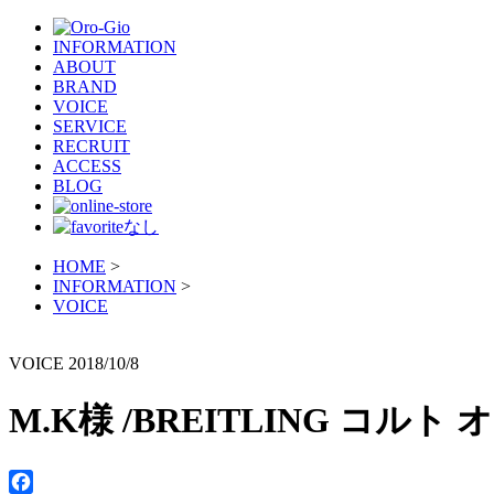
INFORMATION
ABOUT
BRAND
VOICE
SERVICE
RECRUIT
ACCESS
BLOG
HOME
>
INFORMATION
>
VOICE
VOICE
2018/10/8
M.K様 /BREITLING コルト