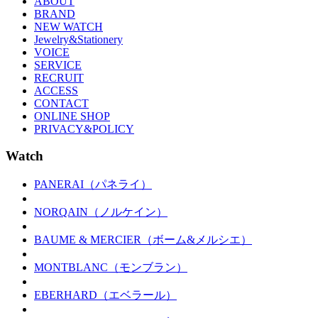
ABOUT
BRAND
NEW WATCH
Jewelry&Stationery
VOICE
SERVICE
RECRUIT
ACCESS
CONTACT
ONLINE SHOP
PRIVACY&POLICY
Watch
PANERAI（パネライ）
NORQAIN（ノルケイン）
BAUME & MERCIER（ボーム&メルシエ）
MONTBLANC（モンブラン）
EBERHARD（エベラール）