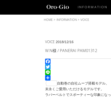
INFORMATION
HOME
>
INFORMATION
>
VOICE
VOICE
2018/12/16
W.N様 / PANERAI PAM01312
Facebook
Twitter
Line
共
自動巻の自社ムーブ搭載モデル。
有
末永くご愛用いただけるモデルです。
ラバーベルトでスポーティーな印象になっ