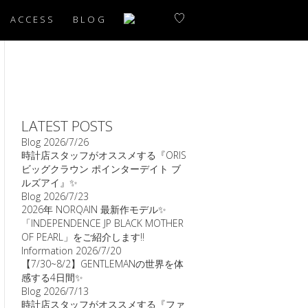
ACCESS
BLOG
LATEST POSTS
Blog
2026/7/26
時計店スタッフがオススメする『ORIS
ビッグクラウン ポインターデイト ブ
ルズアイ』✨
Blog
2026/7/23
2026年 NORQAIN 最新作モデル✨
「INDEPENDENCE JP BLACK MOTHER
OF PEARL」をご紹介します‼️
Information
2026/7/20
【7/30~8/2】GENTLEMANの世界を体
感する4日間✨
Blog
2026/7/13
時計店スタッフがオススメする『ファ