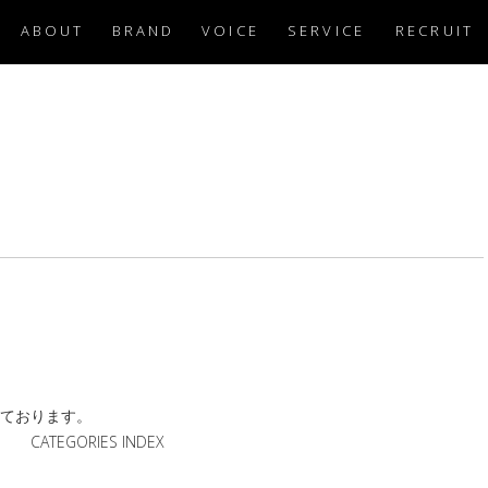
ABOUT
BRAND
VOICE
SERVICE
RECRUIT
ております。
CATEGORIES INDEX