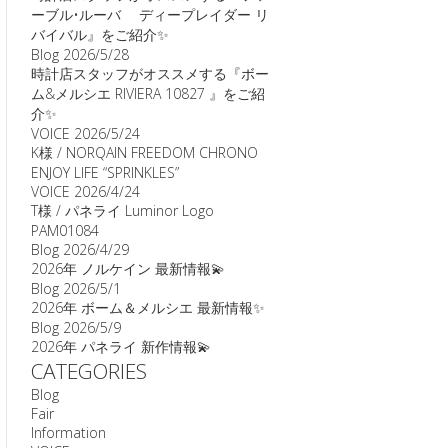
ーブル•ルーバ ディープレイダー リ
バイバル』をご紹介✨
Blog
2026/5/28
時計店スタッフがオススメする『ボー
ム&メルシエ RIVIERA 10827 』をご紹
介✨
VOICE
2026/5/24
K様 / NORQAIN FREEDOM CHRONO
ENJOY LIFE “SPRINKLES”
VOICE
2026/4/24
T様 / パネライ Luminor Logo
PAM01084
Blog
2026/4/29
2026年 ノルケイン 最新情報💫
Blog
2026/5/1
2026年 ボーム＆メルシエ 最新情報✨
Blog
2026/5/9
2026年 パネライ 新作情報💫
CATEGORIES
Blog
Fair
Information