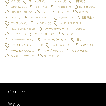
MOP
(1)
ストラップ
(1)
vintege
(1)
日本限定
(1)
aeronavale
(1)
ZENITH
(3)
PANERAI
(7)
EL Primero
(2)
LUMINOR DUE
(2)
osso
(1)
limited
(1)
新作
(2)
angela
(1)
MONT BLANC
(1)
vigoroso
(1)
世界限定
(4)
モンブラン
(1)
Bell&Ross
(2)
RALPH LAUREN
(3)
PILOT'S WATCHES
(2)
ステーショナリー
(1)
Aero gt
(1)
SIHH2016
(1)
ブライトリング
(3)
BR03
(1)
Cuervo y Sobrinos
(1)
メンバーズサロン
(1)
旅
(2)
ブライトリングフェアー
(1)
BASEL WORLD
(1)
パネライ
(6)
ボーム＆メルシエ
(2)
モーブッサン
(1)
ルミノール
(2)
シェルビーコブラ
(1)
ジュエリー
(1)
Contents
Watch