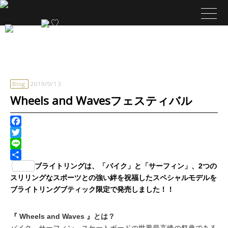
Blog
2019/9/13
Wheels and Wavesフェスティバル
Facebook
Twitter
Line
共
ブライトリングは、「バイク」と「サーフィン」、2つの
有
スリリングなスポーツとの強い絆を祝福したスペシャルモデルを
ブライトリングブティック限定で発売しました！！
『 Wheels and Waves 』とは？
バイク、サーフィン、スケートボードの世界最高峰の祭典である