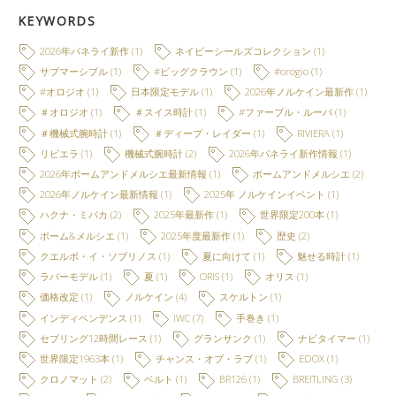
KEYWORDS
2026年パネライ新作
(1)
ネイビーシールズコレクション
(1)
サブマーシブル
(1)
#ビッグクラウン
(1)
#orogio
(1)
#オロジオ
(1)
日本限定モデル
(1)
2026年ノルケイン最新作
(1)
＃オロジオ
(1)
＃スイス時計
(1)
#ファーブル・ルーバ
(1)
＃機械式腕時計
(1)
＃ディープ・レイダー
(1)
RIVIERA
(1)
リビエラ
(1)
機械式腕時計
(2)
2026年パネライ新作情報
(1)
2026年ボームアンドメルシエ最新情報
(1)
ボームアンドメルシエ
(2)
2026年ノルケイン最新情報
(1)
2025年 ノルケインイベント
(1)
ハクナ・ミパカ
(2)
2025年最新作
(1)
世界限定200本
(1)
ボーム&メルシエ
(1)
2025年度最新作
(1)
歴史
(2)
クエルボ・イ・ソブリノス
(1)
夏に向けて
(1)
魅せる時計
(1)
ラバーモデル
(1)
夏
(1)
ORIS
(1)
オリス
(1)
価格改定
(1)
ノルケイン
(4)
スケルトン
(1)
インディペンデンス
(1)
IWC
(7)
手巻き
(1)
セブリング12時間レース
(1)
グランサンク
(1)
ナビタイマー
(1)
世界限定1963本
(1)
チャンス・オブ・ラブ
(1)
EDOX
(1)
クロノマット
(2)
ベルト
(1)
BR126
(1)
BREITLING
(3)