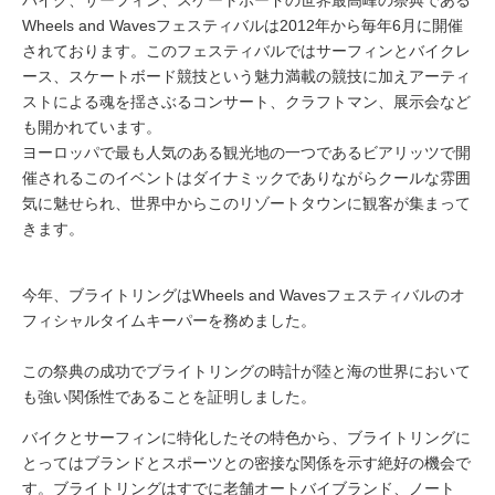
Wheels and Wavesフェスティバルは2012年から毎年6月に開催
されております。このフェスティバルではサーフィンとバイクレ
ース、スケートボード競技という魅力満載の競技に加えアーティ
ストによる魂を揺さぶるコンサート、クラフトマン、展示会など
も開かれています。
ヨーロッパで最も人気のある観光地の一つであるビアリッツで開
催されるこのイベントはダイナミックでありながらクールな雰囲
気に魅せられ、世界中からこのリゾートタウンに観客が集まって
きます。
今年、ブライトリングはWheels and Wavesフェスティバルのオ
フィシャルタイムキーパーを務めました。
この祭典の成功でブライトリングの時計が陸と海の世界において
も強い関係性であることを証明しました。
バイクとサーフィンに特化したその特色から、ブライトリングに
とってはブランドとスポーツとの密接な関係を示す絶好の機会で
す。ブライトリングはすでに老舗オートバイブランド、ノート