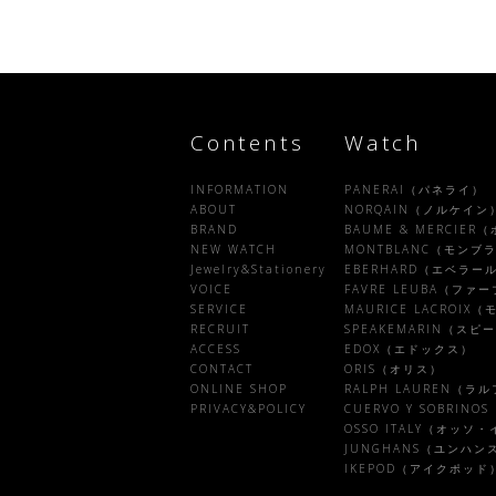
Contents
Watch
INFORMATION
PANERAI（パネライ）
ABOUT
NORQAIN（ノルケイン
BRAND
BAUME & MERCIE
NEW WATCH
MONTBLANC（モンブ
Jewelry&Stationery
EBERHARD（エベラー
VOICE
FAVRE LEUBA（フ
SERVICE
MAURICE LACROI
RECRUIT
SPEAKEMARIN（ス
ACCESS
EDOX（エドックス）
CONTACT
ORIS（オリス）
ONLINE SHOP
RALPH LAUREN（ラ
PRIVACY&POLICY
CUERVO Y SOBRI
OSSO ITALY（オッソ
JUNGHANS（ユンハン
IKEPOD（アイクポッド