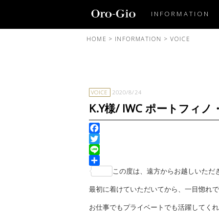
INFORMATION
HOME
>
INFORMATION
>
VOICE
VOICE
2020/8/24
K.Y様/ IWC ポートフ
Facebook
Twitter
Line
共
この度は、遠方からお越しいただ
有
最初に着けていただいてから、一目惚れでした
お仕事でもプライベートでも活躍してくれ