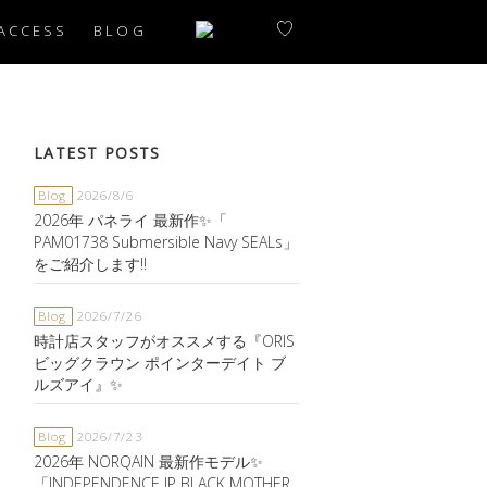
ACCESS
BLOG
LATEST POSTS
Blog
2026/8/6
2026年 パネライ 最新作✨「
PAM01738 Submersible Navy SEALs」
をご紹介します‼️
Blog
2026/7/26
時計店スタッフがオススメする『ORIS
ビッグクラウン ポインターデイト ブ
ルズアイ』✨
Blog
2026/7/23
2026年 NORQAIN 最新作モデル✨
「INDEPENDENCE JP BLACK MOTHER