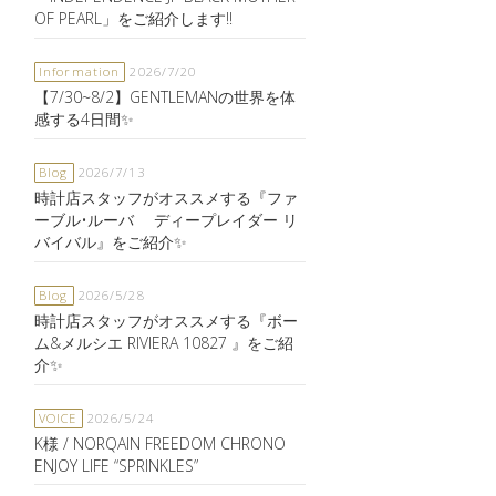
OF PEARL」をご紹介します‼️
Information
2026/7/20
【7/30~8/2】GENTLEMANの世界を体
感する4日間✨
Blog
2026/7/13
時計店スタッフがオススメする『ファ
ーブル•ルーバ ディープレイダー リ
バイバル』をご紹介✨
Blog
2026/5/28
時計店スタッフがオススメする『ボー
ム&メルシエ RIVIERA 10827 』をご紹
介✨
VOICE
2026/5/24
K様 / NORQAIN FREEDOM CHRONO
ENJOY LIFE “SPRINKLES”