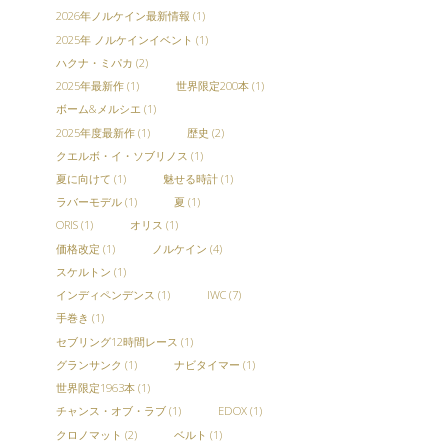
2026年ノルケイン最新情報
(1)
2025年 ノルケインイベント
(1)
ハクナ・ミパカ
(2)
2025年最新作
(1)
世界限定200本
(1)
ボーム&メルシエ
(1)
2025年度最新作
(1)
歴史
(2)
クエルボ・イ・ソブリノス
(1)
夏に向けて
(1)
魅せる時計
(1)
ラバーモデル
(1)
夏
(1)
ORIS
(1)
オリス
(1)
価格改定
(1)
ノルケイン
(4)
スケルトン
(1)
インディペンデンス
(1)
IWC
(7)
手巻き
(1)
セブリング12時間レース
(1)
グランサンク
(1)
ナビタイマー
(1)
世界限定1963本
(1)
チャンス・オブ・ラブ
(1)
EDOX
(1)
クロノマット
(2)
ベルト
(1)