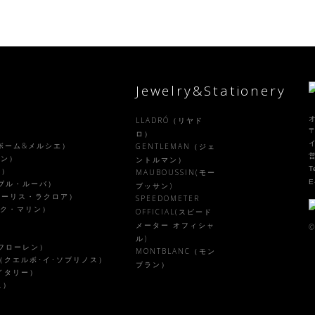
Jewelry&Stationery
LLADRÓ（リヤド
〒
）
ロ）
R（ボーム&メルシエ）
GENTLEMAN（ジェ
ラン）
ントルマン）
T
ル）
MAUBOUSSIN(モー
E
ァーブル・ルーバ）
ブッサン)
X（モーリス・ラクロア）
SPEEDOMETER
ピーク・マリン）
OFFICIAL(スピード
メーター オフィシャ
©
ル)
ルフローレン）
MONTBLANC（モン
NOS（クエルボ･イ･ソブリノス）
ブラン）
・イタリー）
ス）
）