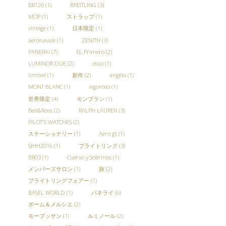
BR126
(1)
BREITLING
(3)
MOP
(1)
ストラップ
(1)
vintege
(1)
日本限定
(1)
aeronavale
(1)
ZENITH
(3)
PANERAI
(7)
EL Primero
(2)
LUMINOR DUE
(2)
osso
(1)
limited
(1)
新作
(2)
angela
(1)
MONT BLANC
(1)
vigoroso
(1)
世界限定
(4)
モンブラン
(1)
Bell&Ross
(2)
RALPH LAUREN
(3)
PILOT'S WATCHES
(2)
ステーショナリー
(1)
Aero gt
(1)
SIHH2016
(1)
ブライトリング
(3)
BR03
(1)
Cuervo y Sobrinos
(1)
メンバーズサロン
(1)
旅
(2)
ブライトリングフェアー
(1)
BASEL WORLD
(1)
パネライ
(6)
ボーム＆メルシエ
(2)
モーブッサン
(1)
ルミノール
(2)