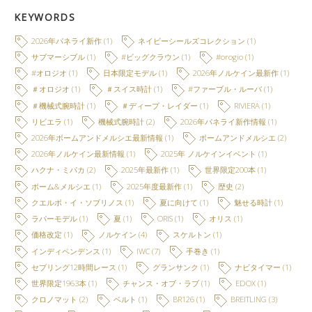
KEYWORDS
2026年パネライ新作
(1)
ネイビーシールズコレクション
(1)
サブマーシブル
(1)
#ビッグクラウン
(1)
#orogio
(1)
#オロジオ
(1)
日本限定モデル
(1)
2026年ノルケイン最新作
(1)
＃オロジオ
(1)
＃スイス時計
(1)
#ファーブル・ルーバ
(1)
＃機械式腕時計
(1)
＃ディープ・レイダー
(1)
RIVIERA
(1)
リビエラ
(1)
機械式腕時計
(2)
2026年パネライ新作情報
(1)
2026年ボームアンドメルシエ最新情報
(1)
ボームアンドメルシエ
(2)
2026年ノルケイン最新情報
(1)
2025年 ノルケインイベント
(1)
ハクナ・ミパカ
(2)
2025年最新作
(1)
世界限定200本
(1)
ボーム&メルシエ
(1)
2025年度最新作
(1)
歴史
(2)
クエルボ・イ・ソブリノス
(1)
夏に向けて
(1)
魅せる時計
(1)
ラバーモデル
(1)
夏
(1)
ORIS
(1)
オリス
(1)
価格改定
(1)
ノルケイン
(4)
スケルトン
(1)
インディペンデンス
(1)
IWC
(7)
手巻き
(1)
セブリング12時間レース
(1)
グランサンク
(1)
ナビタイマー
(1)
世界限定1963本
(1)
チャンス・オブ・ラブ
(1)
EDOX
(1)
クロノマット
(2)
ベルト
(1)
BR126
(1)
BREITLING
(3)