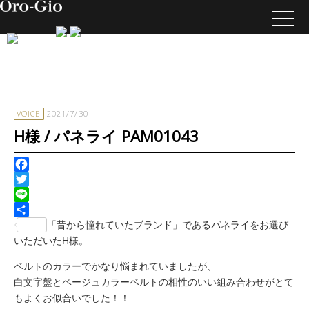
VOICE
2021/7/30
H様 / パネライ PAM01043
Facebook
Twitter
Line
共
「昔から憧れていたブランド」であるパネライをお選び
有
いただいたH様。
ベルトのカラーでかなり悩まれていましたが、
白文字盤とベージュカラーベルトの相性のいい組み合わせがとて
もよくお似合いでした！！