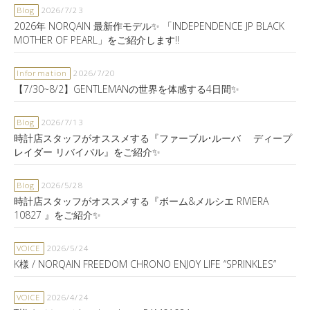
Blog
2026/7/23
2026年 NORQAIN 最新作モデル✨ 「INDEPENDENCE JP BLACK
MOTHER OF PEARL」をご紹介します‼️
Information
2026/7/20
【7/30~8/2】GENTLEMANの世界を体感する4日間✨
Blog
2026/7/13
時計店スタッフがオススメする『ファーブル•ルーバ ディープ
レイダー リバイバル』をご紹介✨
Blog
2026/5/28
時計店スタッフがオススメする『ボーム&メルシエ RIVIERA
10827 』をご紹介✨
VOICE
2026/5/24
K様 / NORQAIN FREEDOM CHRONO ENJOY LIFE “SPRINKLES”
VOICE
2026/4/24