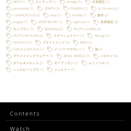
MOP
(1)
ストラップ
(1)
vintege
(1)
日本限定
(1)
aeronavale
(1)
ZENITH
(3)
PANERAI
(7)
EL Primero
(2)
LUMINOR DUE
(2)
osso
(1)
limited
(1)
新作
(2)
angela
(1)
MONT BLANC
(1)
vigoroso
(1)
世界限定
(4)
モンブラン
(1)
Bell&Ross
(2)
RALPH LAUREN
(3)
PILOT'S WATCHES
(2)
ステーショナリー
(1)
Aero gt
(1)
SIHH2016
(1)
ブライトリング
(3)
BR03
(1)
Cuervo y Sobrinos
(1)
メンバーズサロン
(1)
旅
(2)
ブライトリングフェアー
(1)
BASEL WORLD
(1)
パネライ
(6)
ボーム＆メルシエ
(2)
モーブッサン
(1)
ルミノール
(2)
シェルビーコブラ
(1)
ジュエリー
(1)
Contents
Watch