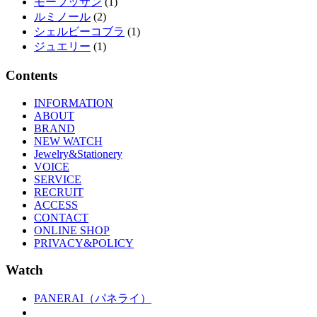
モーブッサン
(1)
ルミノール
(2)
シェルビーコブラ
(1)
ジュエリー
(1)
Contents
INFORMATION
ABOUT
BRAND
NEW WATCH
Jewelry&Stationery
VOICE
SERVICE
RECRUIT
ACCESS
CONTACT
ONLINE SHOP
PRIVACY&POLICY
Watch
PANERAI（パネライ）