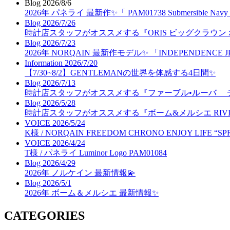
Blog
2026/8/6
2026年 パネライ 最新作✨「 PAM01738 Submersible N
Blog
2026/7/26
時計店スタッフがオススメする『ORIS ビッグクラウン
Blog
2026/7/23
2026年 NORQAIN 最新作モデル✨ 「INDEPENDENCE J
Information
2026/7/20
【7/30~8/2】GENTLEMANの世界を体感する4日間✨
Blog
2026/7/13
時計店スタッフがオススメする『ファーブル•ルーバ 
Blog
2026/5/28
時計店スタッフがオススメする『ボーム&メルシエ RIVIER
VOICE
2026/5/24
K様 / NORQAIN FREEDOM CHRONO ENJOY LIFE “SP
VOICE
2026/4/24
T様 / パネライ Luminor Logo PAM01084
Blog
2026/4/29
2026年 ノルケイン 最新情報💫
Blog
2026/5/1
2026年 ボーム＆メルシエ 最新情報✨
CATEGORIES