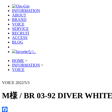
INFORMATION
ABOUT
BRAND
VOICE
SERVICE
RECRUIT
ACCESS
BLOG
HOME
>
INFORMATION
>
VOICE
VOICE
2022/5/3
M様 / BR 03-92 DIVER WHIT