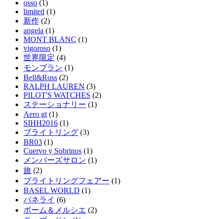
osso
(1)
limited
(1)
新作
(2)
angela
(1)
MONT BLANC
(1)
vigoroso
(1)
世界限定
(4)
モンブラン
(1)
Bell&Ross
(2)
RALPH LAUREN
(3)
PILOT'S WATCHES
(2)
ステーショナリー
(1)
Aero gt
(1)
SIHH2016
(1)
ブライトリング
(3)
BR03
(1)
Cuervo y Sobrinos
(1)
メンバーズサロン
(1)
旅
(2)
ブライトリングフェアー
(1)
BASEL WORLD
(1)
パネライ
(6)
ボーム＆メルシエ
(2)