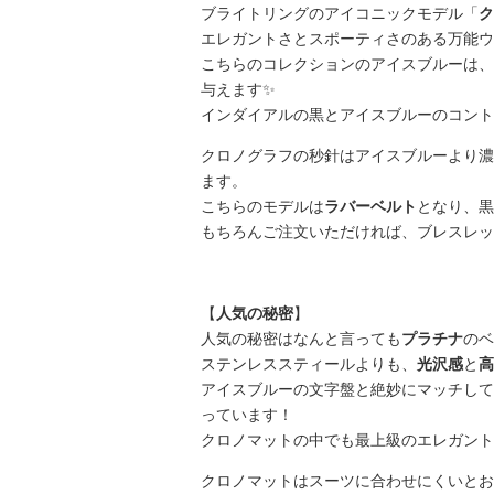
ブライトリングのアイコニックモデル「
ク
エレガントさとスポーティさのある万能ウ
こちらのコレクションのアイスブルーは、
与えます✨
インダイアルの黒とアイスブルーのコント
クロノグラフの秒針はアイスブルーより濃
ます。
こちらのモデルは
ラバーベルト
となり、黒
もちろんご注文いただければ、ブレスレッ
【
人気の秘密
】
人気の秘密はなんと言っても
プラチナ
のベ
ステンレススティールよりも、
光沢感
と
高
アイスブルーの文字盤と絶妙にマッチして
っています！
クロノマットの中でも最上級のエレガント
クロノマットはスーツに合わせにくいとお