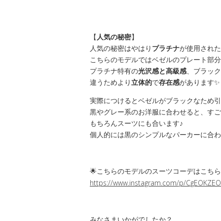
【
人気の秘密
】
人気の秘密はやはり
プラチナ
が使用された
こちらのモデルではベゼルのプレート部分
プラチナ特有の
光沢感と高級感
、ブラック
違うためより
立体的
で
存在感
があります✨
実際につけるとベゼルがブラックなため引
黒やグレー系のお洋服に合わせると、すご
もちろんスーツにも合います♪
個人的には黒のシンプルなパーカーに合わ
🌟こちらのモデルのスーツコーデはこちら
https://www.instagram.com/p/CgEOKZEO
みなさまいかがでしたか？