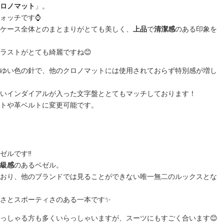
ロノマット
」。
ォッチです⌚️
ケース全体とのまとまりがとても美しく、
上品
で
清潔感
のある印象を
ラストがとても綺麗ですね😊
ゆい色の針で、他のクロノマットには使用されておらず特別感が増し
いインダイアルが入った文字盤ととてもマッチしております！
トや革ベルトに変更可能です。
ゼルです‼️
級感
のあるベゼル。
おり、他のブランドでは見ることができない唯一無二のルックスとな
さとスポーティさのある一本です✨
っしゃる方も多くいらっしゃいますが、スーツにもすごく合います😊