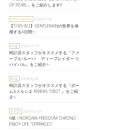
OF PEARL」をご紹介します‼️
Information
2026/7/20
【7/30~8/2】GENTLEMANの世界を体
感する4日間✨
Blog
2026/7/13
時計店スタッフがオススメする『ファ
ーブル•ルーバ ディープレイダー リ
バイバル』をご紹介✨
Blog
2026/5/28
時計店スタッフがオススメする『ボー
ム&メルシエ RIVIERA 10827 』をご紹
介✨
VOICE
2026/5/24
K様 / NORQAIN FREEDOM CHRONO
ENJOY LIFE “SPRINKLES”