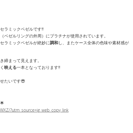
セラミックベゼルです‼️
（ベゼルリングの外周）にプラチナが使用されています。
セラミックベゼルが絶妙に
調和
し、またケース全体の色味や素材感が
き締まって見えます。
く
映える
一本となっております‼️
せたいです😎
🌟
WXZ/?utm_source=ig_web_copy_link