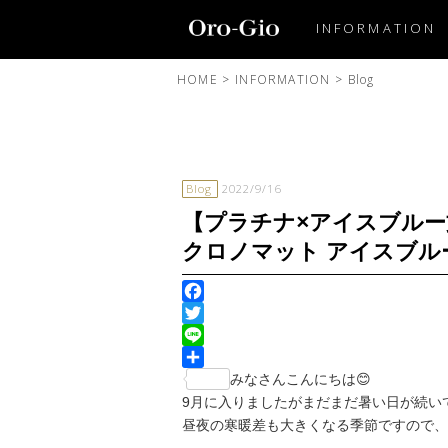
INFORMATION
HOME
>
INFORMATION
>
Blog
Blog
2022/9/16
【プラチナ×アイスブル
クロノマット アイスブル
Facebook
Twitter
Line
共
みなさんこんにちは😊
有
9月に入りましたがまだまだ暑い日が続い
昼夜の寒暖差も大きくなる季節ですので、