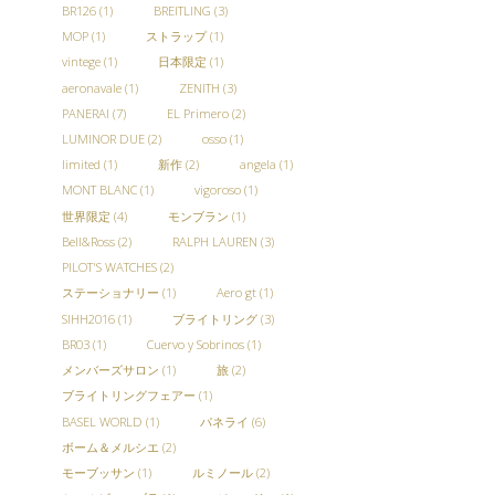
BR126
(1)
BREITLING
(3)
MOP
(1)
ストラップ
(1)
vintege
(1)
日本限定
(1)
aeronavale
(1)
ZENITH
(3)
PANERAI
(7)
EL Primero
(2)
LUMINOR DUE
(2)
osso
(1)
limited
(1)
新作
(2)
angela
(1)
MONT BLANC
(1)
vigoroso
(1)
世界限定
(4)
モンブラン
(1)
Bell&Ross
(2)
RALPH LAUREN
(3)
PILOT'S WATCHES
(2)
ステーショナリー
(1)
Aero gt
(1)
SIHH2016
(1)
ブライトリング
(3)
BR03
(1)
Cuervo y Sobrinos
(1)
メンバーズサロン
(1)
旅
(2)
ブライトリングフェアー
(1)
BASEL WORLD
(1)
パネライ
(6)
ボーム＆メルシエ
(2)
モーブッサン
(1)
ルミノール
(2)