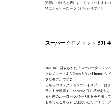
実際につけると腕にすごくフィットするの
特にネイビースーツにぴったりです✨
スーパー
クロノマット
B01 4
2021年に発表された「
スーパークロノマ
クロノマットより2mm大きい44mmの
フ
なモデルです⌚️
こちらのコレクションのアイスブルーはクロ
ラストが綺麗で、44mmと存在感があり
また黒の
ルーローラバーベルト
を使用して
もちろんこちらもご注文いただければ、ブ