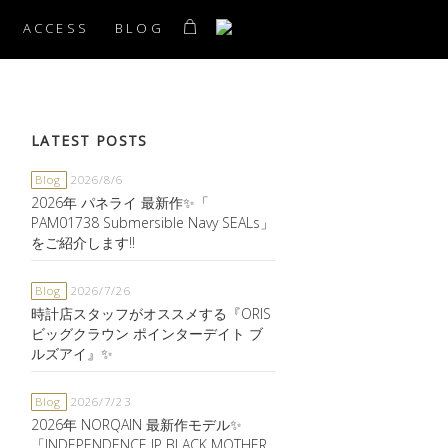
ACCESS
BLOG
LATEST POSTS
Blog
2026/8/6
2026年 パネライ 最新作✨「
PAM01738 Submersible Navy SEALs」
をご紹介します‼️
Blog
2026/7/26
時計店スタッフがオススメする『ORIS
ビッグクラウン ポインターデイト ブ
ルズアイ』✨
Blog
2026/7/23
2026年 NORQAIN 最新作モデル✨
「INDEPENDENCE JP BLACK MOTHER