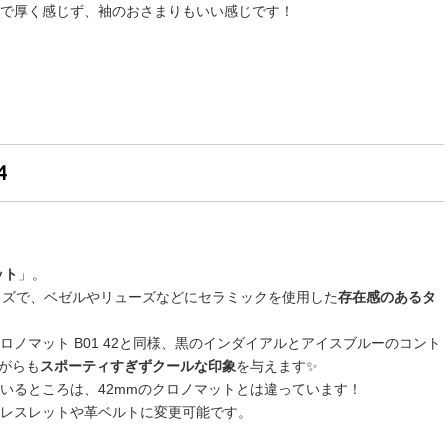
で厚く感じず、袖のおさまりもいい感じです！
4
ット
」。
サイズで、ベゼルやリューズなどにセラミックを使用した
存在感のあるタ
ノマット B01 42と同様、黒のインダイアルとアイスブルーのコント
ながらも
スポーティすぎずクールな印象
を与えます✨
いるところは、42mmのクロノマットとは違っています！
レスレットや革ベルトに変更可能です。