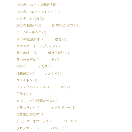
2026年ノルケイン最新情報
(1)
2025年 ノルケインイベント
(1)
ハクナ・ミパカ
(2)
2025年最新作
(1)
世界限定200本
(1)
ボーム&メルシエ
(1)
2025年度最新作
(1)
歴史
(2)
クエルボ・イ・ソブリノス
(1)
夏に向けて
(1)
魅せる時計
(1)
ラバーモデル
(1)
夏
(1)
ORIS
(1)
オリス
(1)
価格改定
(1)
ノルケイン
(4)
スケルトン
(1)
インディペンデンス
(1)
IWC
(7)
手巻き
(1)
セブリング12時間レース
(1)
グランサンク
(1)
ナビタイマー
(1)
世界限定1963本
(1)
チャンス・オブ・ラブ
(1)
EDOX
(1)
クロノマット
(2)
ベルト
(1)