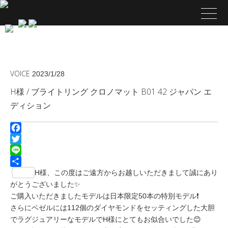
VOICE
2023/1/28
H様 / ブライトリング クロノマット B01 42 ジャパン エ
ディション
Facebook
Twitter
Line
共
H様、この度はご遠方からお越しいただきまして誠にあり
有
がとうございました✨
ご購入いただきましたモデルは日本限定50本の特別モデル❗️
さらにベゼルには112個のダイヤモンドをセッティングした大胆
でラグジュアリーなモデルでH様にとてもお似合いでした😊