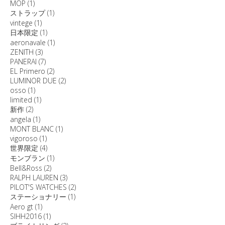
MOP
(1)
ストラップ
(1)
vintege
(1)
日本限定
(1)
aeronavale
(1)
ZENITH
(3)
PANERAI
(7)
EL Primero
(2)
LUMINOR DUE
(2)
osso
(1)
limited
(1)
新作
(2)
angela
(1)
MONT BLANC
(1)
vigoroso
(1)
世界限定
(4)
モンブラン
(1)
Bell&Ross
(2)
RALPH LAUREN
(3)
PILOT'S WATCHES
(2)
ステーショナリー
(1)
Aero gt
(1)
SIHH2016
(1)