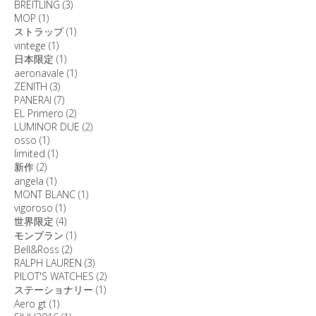
BREITLING
(3)
MOP
(1)
ストラップ
(1)
vintege
(1)
日本限定
(1)
aeronavale
(1)
ZENITH
(3)
PANERAI
(7)
EL Primero
(2)
LUMINOR DUE
(2)
osso
(1)
limited
(1)
新作
(2)
angela
(1)
MONT BLANC
(1)
vigoroso
(1)
世界限定
(4)
モンブラン
(1)
Bell&Ross
(2)
RALPH LAUREN
(3)
PILOT'S WATCHES
(2)
ステーショナリー
(1)
Aero gt
(1)