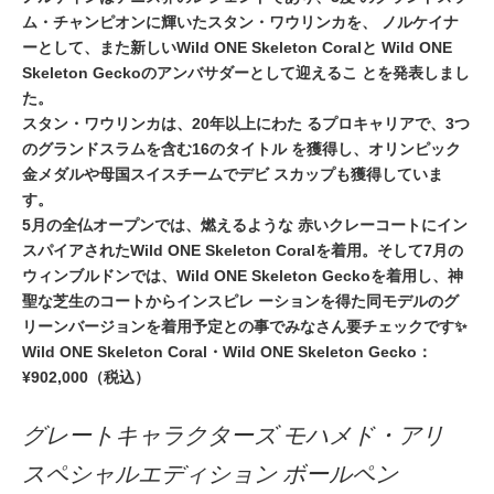
ム・チャンピオンに輝いたスタン・ワウリンカを、 ノルケイナ
ーとして、また新しいWild ONE Skeleton Coralと Wild ONE
Skeleton Geckoのアンバサダーとして迎えるこ とを発表しまし
た。
スタン・ワウリンカは、20年以上にわた るプロキャリアで、3つ
のグランドスラムを含む16のタイトル を獲得し、オリンピック
金メダルや母国スイスチームでデビ スカップも獲得していま
す。
5月の全仏オープンでは、燃えるような 赤いクレーコートにイン
スパイアされたWild ONE Skeleton Coralを着用。そして7月の
ウィンブルドンでは、Wild ONE Skeleton Geckoを着用し、神
聖な芝生のコートからインスピレ ーションを得た同モデルのグ
リーンバージョンを着用予定との事でみなさん要チェックです✨
Wild ONE Skeleton Coral・Wild ONE Skeleton Gecko：
¥902,000（税込）
グレートキャラクターズ モハメド・アリ
スペシャルエディション ボールペン