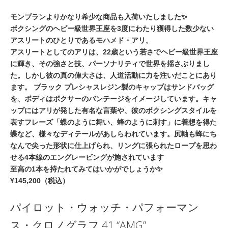
モンブランよりかなり希少な商品も入荷いたしました✨
ボクシングのヘビー級世界王座を3度にわたり獲得した数少ない
アスリートのひとりであるモハメド・アリ。
アスリートとしてのアリは、22歳という若さでヘビー級世界王座
に輝き、その強さと技、パーソナリティで世界を揺さぶりまし
た。しかし彼の真の偉大さは、人道活動に力を注いだことにあり
ます。 ブラック プレシャスレジン製のキャップはサンドバッグ
を、ボディはボクサーのバンテージをイメージしています。キャ
ップにはアリが発した有名な言葉や、彼のボクシングスタイルを
表すフレーズ「蝶のように舞い、蜂のように刺す」に着想を得た
蝶など、様々なディテールがあしらわれています。尻軸も蜂にち
なんで尖った形状に仕上げられ、リングに張られたロープを思わ
せる4本線のエングレービングが施されています
至高の1本を持たれてみてはいかがでしょうか✨
¥145,200（税込）
パイロット・ウォッチ・パフォーマン
ス・クロノグラフ 41 “AMG”