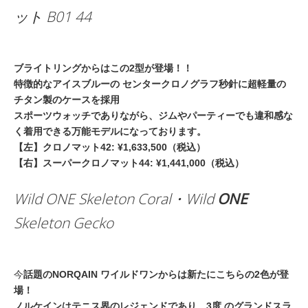
ット
B01 44
ブライトリングからはこの2型が登場！！
特徴的なアイスブルーの センタークロノグラフ秒針に超軽量の
チタン製のケースを採用
スポーツウォッチでありながら、ジムやパーティーでも違和感な
く着用できる万能モデルになっております。
【左】クロノマット42: ¥1,633,500（税込）
【右】スーパークロノマット44: ¥1,441,000（税込）
Wild ONE Skeleton Coral・Wild
ONE
Skeleton Gecko
今
話題のNORQAIN ワイルドワンからは新たにこちらの2色が登
場！
ノルケインはテニス界のレジェンドであり、3度 のグランドスラ