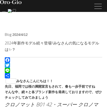
Blog
2024/4/12
2024年新作モデル続々登場‼️みなさんの気になるモデル
は✨？
Facebook
Twitter
Line
共
みなさんこんにちは！！
有
先日、福岡では桜の満開宣言もされて、春も一歩手前ですね
そんな中、続々と各ブランド新作を発表しておりますので、ぜひ
チェックしてみてみましょう
クロノマット
B01 42・スーパー
クロノマ