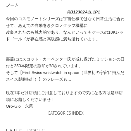
ノート
RB12302A1L1P1
今回のコスモノートシリーズは宇宙仕様ではなく日常生活に合わ
せて、あえての自動巻きクロノグラフ機構に
改良されたのも魅力的であり、なんといってもケースの18Kレッ
ドゴールドが存在感と高級感に満ち溢れています。
裏蓋にはスコット・カーペンター氏が成し遂げたミッションの日
付と250本限定の刻印が印されています。
そして【First Swiss wristwatch in space（世界初の宇宙に飛んだ
スイス製腕時計）】のフレーズも…
現在1本だけ店頭にご用意しておりますので気になる方は是非店
頭にお越しくださいませ！！
Oro-Gio 永尾
CATEGORIES INDEX