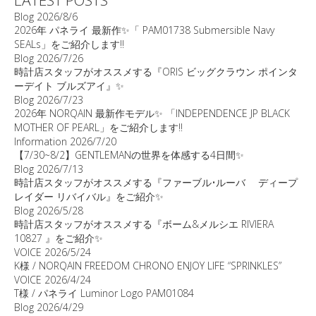
LATEST POSTS
Blog
2026/8/6
2026年 パネライ 最新作✨「 PAM01738 Submersible Navy
SEALs」をご紹介します‼️
Blog
2026/7/26
時計店スタッフがオススメする『ORIS ビッグクラウン ポインタ
ーデイト ブルズアイ』✨
Blog
2026/7/23
2026年 NORQAIN 最新作モデル✨ 「INDEPENDENCE JP BLACK
MOTHER OF PEARL」をご紹介します‼️
Information
2026/7/20
【7/30~8/2】GENTLEMANの世界を体感する4日間✨
Blog
2026/7/13
時計店スタッフがオススメする『ファーブル•ルーバ ディープ
レイダー リバイバル』をご紹介✨
Blog
2026/5/28
時計店スタッフがオススメする『ボーム&メルシエ RIVIERA
10827 』をご紹介✨
VOICE
2026/5/24
K様 / NORQAIN FREEDOM CHRONO ENJOY LIFE “SPRINKLES”
VOICE
2026/4/24
T様 / パネライ Luminor Logo PAM01084
Blog
2026/4/29