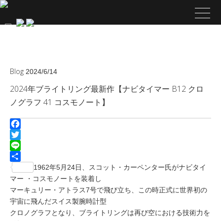
Blog
2024/6/14
2024年ブライトリング最新作【ナビタイマー B12 クロ
ノグラフ 41 コスモノート】
Facebook
Twitter
Line
共
1962年5月24日、スコット・カーペンター氏がナビタイ
有
マー ・コスモノートを装着し
マーキュリー・アトラス7号で飛び立ち、この時正式に世界初の
宇宙に飛んだスイス製腕時計型
クロノグラフとなり、ブライトリングは再び空における技術力を