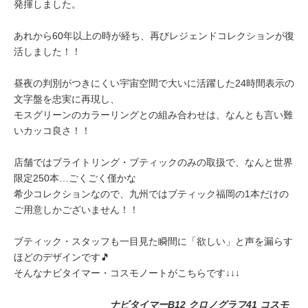
発揮しました。
あれから60年以上の時が経ち、再びレジェンドコレクションが復
活しました！！
昼夜の判別がつきにくい宇宙空間で大いに活躍した24時間表示の
文字盤を忠実に再現し、
モスグリーンのカラーリングとの組み合わせは、なんとも言い難
いカッコ良さ！！
店舗ではブライトリング・ブティックのみの取扱で、なんと世界
限定250本…ごくごく僅かな
希少コレクションなので、九州ではブティック福岡の1本だけの
ご用意しかございません！！
ブティック・スタッフも一目見た瞬間に「欲しい」と声を漏らす
ほどのデザインです🎵
そんなナビタイマー・コスモノートがこちらです↓↓↓
ナビタイマーB12 クロノグラフ41 コスモ