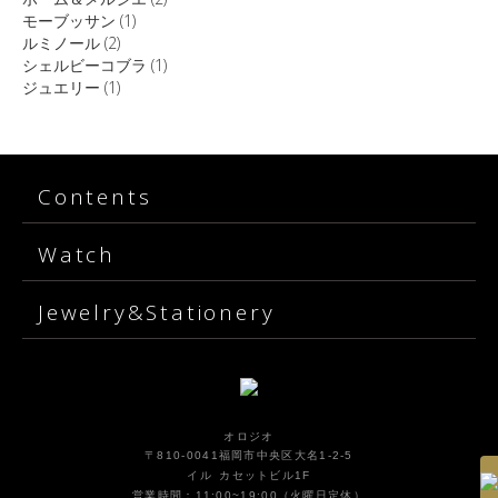
モーブッサン
(1)
ルミノール
(2)
シェルビーコブラ
(1)
ジュエリー
(1)
Contents
Watch
Jewelry&Stationery
オロジオ
〒810-0041福岡市中央区大名1-2-5
イル カセットビル1F
営業時間：11:00~19:00（火曜日定休）