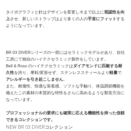
タイポグラフィと針はデザインを変更し今まで以上に
視認性を向
上
させ、新しいストラップはより多くの人の
手首にフィット
する
ようになっています。
BR 03 DIVERシリーズの一部にはセラミックモデルがあり、自社
工房にて独自のハイテクセラミック製作をしています。
Bell & Ross のハイテクセラミックは
ダイアモンドに匹敵する耐
久性
を誇り、摩耗/変形せず、ステンレススティールより
軽量
で
アレルギーを引き起こしません
。
また、耐傷性、快適な装着感、ソフトな手触り、体温調節機能を
備えたこの素材の本質的な特性をさらに高めるような製造方法に
なっています。
プロフェッショナルの要求にも確実に応える機能性を持った信頼
できるコレクションです。
NEW BR 03 DIVERコレクション