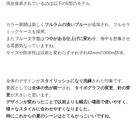
現在発表されているのは以下の5型のモデル。
カラー展開は新しく
フルラムの淡いブルー
が追加され、フルセラ
ミックケースを採用。
またブルー文字盤は
つやがある仕上げに変わり
、海中を想像させ
る雰囲気なっていますね。
サイズや防水性は以前と変わらずそれぞれ42mmの300m防水。
全体のデザインが
スタイリッシュになり洗練
された印象です。
要因としては
全体の色が統一
され、
タイポグラフの変更
、
針の変
更
が大きいと思います。
デザインが変わったことで以前よりも幅広い場面で使いやすく、
様々なスタイルに合わせやすくなりました。
特にこれからの夏のシーンはとてもかっこいいですね。