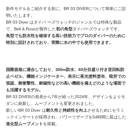
新作モデルをご紹介する前に、BR 03 DIVERについて簡単にご説
明いたします。
BR 03 Diver はダイバ ーズウォッチのジャンルでは特殊な製品
で、Bell & Rossが製作した
初の角型
ダイバーズウォッチです。
角型でも防水性を確保する高い技術力でプロのダイバーのために
特別に設計されており、実際に水の中でも使用できます。
国際規格に適合しており、300m防水、60分目盛り付き逆回転防
止ベゼル、機能インジケーター、表示に夜光塗料塗布、暗所での
視認、耐衝撃性、耐磁性などの高い機能を備えどのような場面で
も活躍するモデル。
BR 03 DIVERの発表から7年が経った2024年、デザインをよりモ
ダンに刷新し、ムーブメントも変更されました。
新しいBR 03 Diver は
耐久性と持続性を向上
させるためにセラミ
ックインサートが採用され、パワーリザーブを54時間に延ばした
進化型ムーブメント
を搭載。