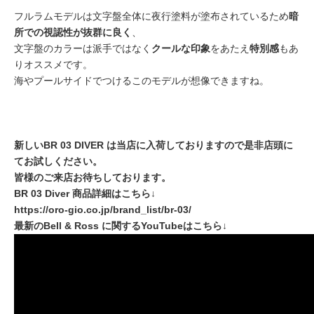
フルラムモデルは文字盤全体に夜行塗料が塗布されているため
暗
所での視認性が抜群に良く
、
文字盤のカラーは派手ではなく
クールな印象
をあたえ
特別感
もあ
りオススメです。
海やプールサイドでつけるこのモデルが想像できますね。
新しいBR 03 DIVER は当店に入荷しておりますので是非店頭に
てお試しください。
皆様のご来店お待ちしております。
BR 03 Diver 商品詳細はこちら↓
https://oro-gio.co.jp/brand_list/br-03/
最新のBell & Ross に関するYouTubeはこちら↓