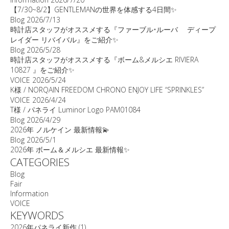
【7/30~8/2】GENTLEMANの世界を体感する4日間✨
Blog
2026/7/13
時計店スタッフがオススメする『ファーブル•ルーバ ディープ
レイダー リバイバル』をご紹介✨
Blog
2026/5/28
時計店スタッフがオススメする『ボーム&メルシエ RIVIERA
10827 』をご紹介✨
VOICE
2026/5/24
K様 / NORQAIN FREEDOM CHRONO ENJOY LIFE “SPRINKLES”
VOICE
2026/4/24
T様 / パネライ Luminor Logo PAM01084
Blog
2026/4/29
2026年 ノルケイン 最新情報💫
Blog
2026/5/1
2026年 ボーム＆メルシエ 最新情報✨
CATEGORIES
Blog
Fair
Information
VOICE
KEYWORDS
2026年パネライ新作
(1)