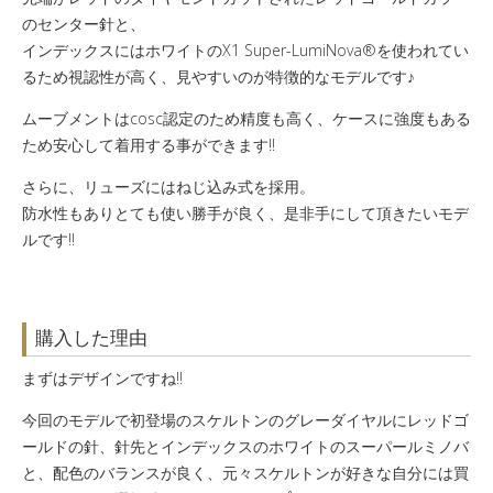
のセンター針と、
インデックスにはホワイトのX1 Super-LumiNova®を使われてい
るため視認性が高く、
見やすいのが特徴的なモデルです♪
ムーブメントはcosc認定のため精度も高く、ケースに強度もある
ため安心して着用
する事ができます‼️
さらに、リューズにはねじ込み式を採用。
防水性もありとても使い勝手が良く、是非手にして頂きたいモデ
ルです‼️
購入した理由
まずはデザインですね‼️
今回のモデルで初登場のスケルトンのグレーダイヤルにレッドゴ
ールドの針、
針先とインデックスのホワイトのスーパールミノバ
と、
配色のバランスが良く、元々スケルトンが好きな自分には買