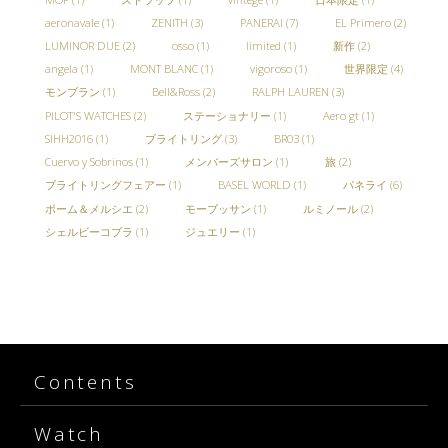
aeronavale
(1)
ZENITH
(3)
PANERAI
(7)
EL Primero
(2)
LUMINOR DUE
(2)
osso
(1)
limited
(1)
新作
(2)
angela
(1)
MONT BLANC
(1)
vigoroso
(1)
世界限定
(4)
モンブラン
(1)
Bell&Ross
(2)
RALPH LAUREN
(3)
PILOT'S WATCHES
(2)
ステーショナリー
(1)
Aero gt
(1)
SIHH2016
(1)
ブライトリング
(3)
BR03
(1)
Cuervo y Sobrinos
(1)
メンバーズサロン
(1)
旅
(2)
ブライトリングフェアー
(1)
BASEL WORLD
(1)
パネライ
(6)
ボーム＆メルシエ
(2)
モーブッサン
(1)
ルミノール
(2)
シェルビーコブラ
(1)
ジュエリー
(1)
Contents
Watch