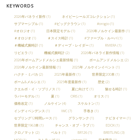
KEYWORDS
2026年パネライ新作
(1)
ネイビーシールズコレクション
(1)
サブマーシブル
(1)
#ビッグクラウン
(1)
#orogio
(1)
#オロジオ
(1)
日本限定モデル
(1)
2026年ノルケイン最新作
(1)
＃オロジオ
(1)
＃スイス時計
(1)
#ファーブル・ルーバ
(1)
＃機械式腕時計
(1)
＃ディープ・レイダー
(1)
RIVIERA
(1)
リビエラ
(1)
機械式腕時計
(2)
2026年パネライ新作情報
(1)
2026年ボームアンドメルシエ最新情報
(1)
ボームアンドメルシエ
(2)
2026年ノルケイン最新情報
(1)
2025年 ノルケインイベント
(1)
ハクナ・ミパカ
(2)
2025年最新作
(1)
世界限定200本
(1)
ボーム&メルシエ
(1)
2025年度最新作
(1)
歴史
(2)
クエルボ・イ・ソブリノス
(1)
夏に向けて
(1)
魅せる時計
(1)
ラバーモデル
(1)
夏
(1)
ORIS
(1)
オリス
(1)
価格改定
(1)
ノルケイン
(4)
スケルトン
(1)
インディペンデンス
(1)
IWC
(7)
手巻き
(1)
セブリング12時間レース
(1)
グランサンク
(1)
ナビタイマー
(1)
世界限定1963本
(1)
チャンス・オブ・ラブ
(1)
EDOX
(1)
クロノマット
(2)
ベルト
(1)
BR126
(1)
BREITLING
(3)
MOP
(1)
ストラップ
(1)
vintege
(1)
日本限定
(1)