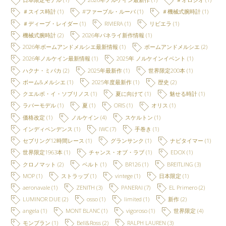
＃スイス時計
(1)
#ファーブル・ルーバ
(1)
＃機械式腕時計
(1)
＃ディープ・レイダー
(1)
RIVIERA
(1)
リビエラ
(1)
機械式腕時計
(2)
2026年パネライ新作情報
(1)
2026年ボームアンドメルシエ最新情報
(1)
ボームアンドメルシエ
(2)
2026年ノルケイン最新情報
(1)
2025年 ノルケインイベント
(1)
ハクナ・ミパカ
(2)
2025年最新作
(1)
世界限定200本
(1)
ボーム&メルシエ
(1)
2025年度最新作
(1)
歴史
(2)
クエルボ・イ・ソブリノス
(1)
夏に向けて
(1)
魅せる時計
(1)
ラバーモデル
(1)
夏
(1)
ORIS
(1)
オリス
(1)
価格改定
(1)
ノルケイン
(4)
スケルトン
(1)
インディペンデンス
(1)
IWC
(7)
手巻き
(1)
セブリング12時間レース
(1)
グランサンク
(1)
ナビタイマー
(1)
世界限定1963本
(1)
チャンス・オブ・ラブ
(1)
EDOX
(1)
クロノマット
(2)
ベルト
(1)
BR126
(1)
BREITLING
(3)
MOP
(1)
ストラップ
(1)
vintege
(1)
日本限定
(1)
aeronavale
(1)
ZENITH
(3)
PANERAI
(7)
EL Primero
(2)
LUMINOR DUE
(2)
osso
(1)
limited
(1)
新作
(2)
angela
(1)
MONT BLANC
(1)
vigoroso
(1)
世界限定
(4)
モンブラン
(1)
Bell&Ross
(2)
RALPH LAUREN
(3)