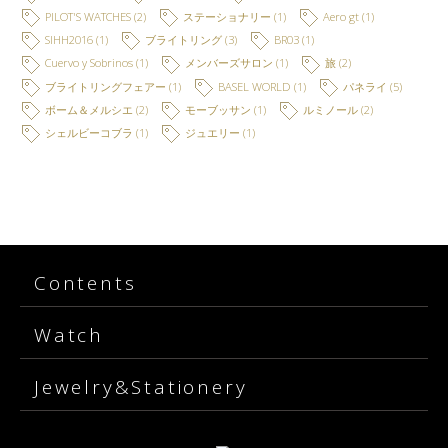
PILOT'S WATCHES
(2)
ステーショナリー
(1)
Aero gt
(1)
SIHH2016
(1)
ブライトリング
(3)
BR03
(1)
Cuervo y Sobrinos
(1)
メンバーズサロン
(1)
旅
(2)
ブライトリングフェアー
(1)
BASEL WORLD
(1)
パネライ
(5)
ボーム＆メルシエ
(2)
モーブッサン
(1)
ルミノール
(2)
シェルビーコブラ
(1)
ジュエリー
(1)
Contents
Watch
Jewelry&Stationery