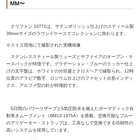
MM〜
クリフトン 10771は、サテンポリッシュ仕上げのスティール製
39mmサイズのラウンドケースでコレクションに加わります。
※スイス現地にて撮影された実機画像
ステンレススティール製リューズとサファイアのオープン・ケ
ースバックが特徴です。グラデーション・ブルーのラッカー仕上
げの文字盤は、ホワイトの分目盛とクロスヘアで縁取られ、12時
位置のアラビア数字、ロジウム仕上げのファセット台形インデッ
クス、アルファ型の針が特徴的です。
5日間のパワーリザーブと5気圧防水を備えたボーマティック自
動巻きムーブメント（BM13-1975A）を搭載。交換可能なブルー
のアリゲーター・ストラップは、工具なしで交換できる信頼性の
高いシステムを採用しています。