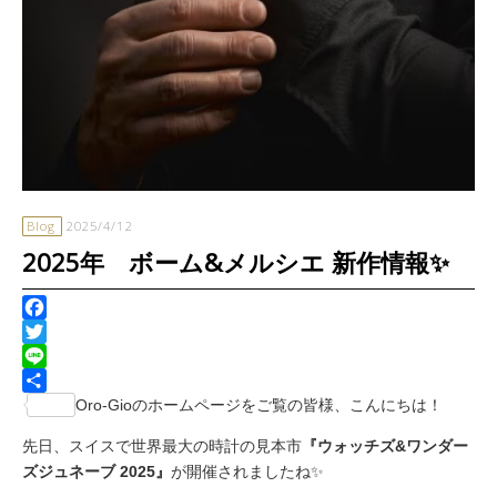
Blog
2025/4/12
2025年 ボーム&メルシエ 新作情報✨
Facebook
Twitter
Line
共
Oro-Gioのホームページをご覧の皆様、こんにちは！
有
先日、スイスで世界最大の時計の見本市
『ウォッチズ&ワンダー
ズジュネーブ 2025』
が開催されましたね✨