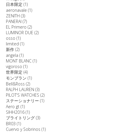
日本限定
(1)
aeronavale
(1)
ZENITH
(3)
PANERAI
(7)
EL Primero
(2)
LUMINOR DUE
(2)
osso
(1)
limited
(1)
新作
(2)
angela
(1)
MONT BLANC
(1)
vigoroso
(1)
世界限定
(4)
モンブラン
(1)
Bell&Ross
(2)
RALPH LAUREN
(3)
PILOT'S WATCHES
(2)
ステーショナリー
(1)
Aero gt
(1)
SIHH2016
(1)
ブライトリング
(3)
BR03
(1)
Cuervo y Sobrinos
(1)