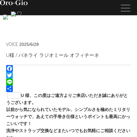
VOICE
2025/6/28
U様 / パネライ ラジオミール オフィチーネ
Facebook
Twitter
Line
共
U 様、この度はご遠方よりご来店いただき誠にありがと
有
うございます。
以前から気になられていたモデル、シンプルさを極めたミリタリ
ーウォッチで、あえての手巻き仕様というポイントも最高にかっ
こいいです！
洗浄やストラップ交換などまたいつでもお気軽にご相談ください