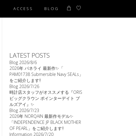
T
ACCESS
BLOG
LATEST POSTS
Blog
2026/8/6
2026年 パネライ 最新作✨「
PAM01738 Submersible Navy SEALs」
をご紹介します‼️
Blog
2026/7/26
時計店スタッフがオススメする『ORIS
ビッグクラウン ポインターデイト ブ
ルズアイ』✨
Blog
2026/7/23
2026年 NORQAIN 最新作モデル✨
「INDEPENDENCE JP BLACK MOTHER
OF PEARL」をご紹介します‼️
Information
2026/7/20