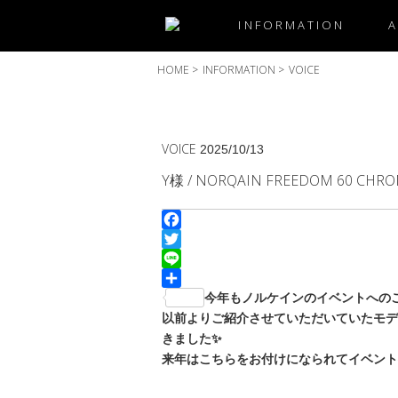
INFORMATION
HOME
>
INFORMATION
>
VOICE
VOICE
2025/10/13
Y様 / NORQAIN FREEDOM 60 CHR
Facebook
Twitter
Line
共
今年もノルケインのイベントへのご
有
以前よりご紹介させていただいていたモデ
きました✨
来年はこちらをお付けになられてイベント