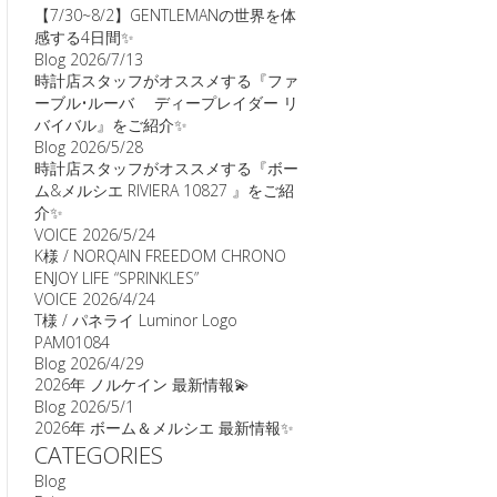
【7/30~8/2】GENTLEMANの世界を体
感する4日間✨
Blog
2026/7/13
時計店スタッフがオススメする『ファ
ーブル•ルーバ ディープレイダー リ
バイバル』をご紹介✨
Blog
2026/5/28
時計店スタッフがオススメする『ボー
ム&メルシエ RIVIERA 10827 』をご紹
介✨
VOICE
2026/5/24
K様 / NORQAIN FREEDOM CHRONO
ENJOY LIFE “SPRINKLES”
VOICE
2026/4/24
T様 / パネライ Luminor Logo
PAM01084
Blog
2026/4/29
2026年 ノルケイン 最新情報💫
Blog
2026/5/1
2026年 ボーム＆メルシエ 最新情報✨
CATEGORIES
Blog