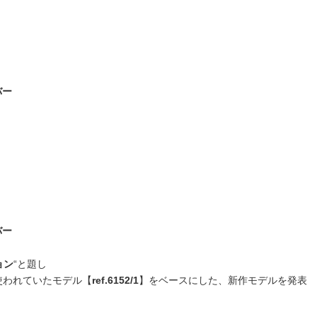
バー
バー
ョン
“と題し
使われていたモデル【
ref.6152/1
】をベースにした、新作モデルを発表