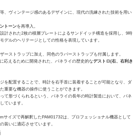
等、ヴィンテージ感のあるデザインに、現代の洗練された技術を用い
ントーン
を再導入。
設計された2枚の積層プレートによるサンドイッチ構造を採用し、9時
モデルのヘリテージとしての性格を表現しています。
ザーストラップに加え、同色のラバーストラップも付属します。
ーズに応えるために開発された、パネライの歴史的な
デストロ(右、右利き
ジを配置することで、時計を右手首に装着することが可能となり、ダ
た重要な機器の操作に使うことができます。
って形づくられるという、パネライの長年の時計製造において、パネ
しています。
mサイズで再解釈したPAM01732は、プロフェッショナル機器として
の装いに適応させています。
i