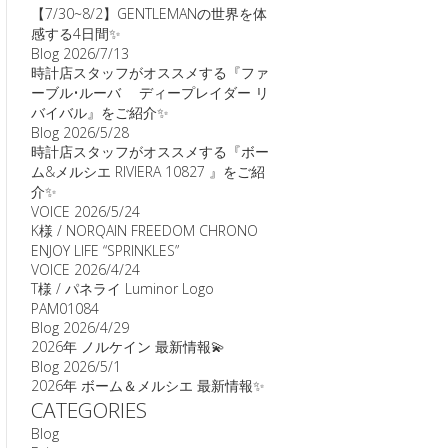
【7/30~8/2】GENTLEMANの世界を体
感する4日間✨
Blog
2026/7/13
時計店スタッフがオススメする『ファ
ーブル•ルーバ ディープレイダー リ
バイバル』をご紹介✨
Blog
2026/5/28
時計店スタッフがオススメする『ボー
ム&メルシエ RIVIERA 10827 』をご紹
介✨
VOICE
2026/5/24
K様 / NORQAIN FREEDOM CHRONO
ENJOY LIFE “SPRINKLES”
VOICE
2026/4/24
T様 / パネライ Luminor Logo
PAM01084
Blog
2026/4/29
2026年 ノルケイン 最新情報💫
Blog
2026/5/1
2026年 ボーム＆メルシエ 最新情報✨
CATEGORIES
Blog