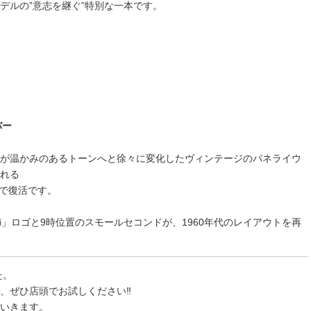
デルの”意志を継ぐ”特別な一本です。
バー
が温かみのあるトーンへと徐々に変化したヴィンテージのパネライウ
れる
ズで復活です。
i
」ロゴと9時位置のスモールセコンドが、1960年代のレイアウトを再
た。
、ぜひ店頭でお試しください‼️
いきます。