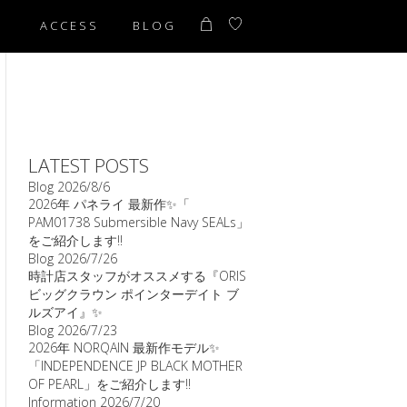
T
ACCESS
BLOG
LATEST POSTS
Blog
2026/8/6
2026年 パネライ 最新作✨「
PAM01738 Submersible Navy SEALs」
をご紹介します‼️
Blog
2026/7/26
時計店スタッフがオススメする『ORIS
ビッグクラウン ポインターデイト ブ
ルズアイ』✨
Blog
2026/7/23
2026年 NORQAIN 最新作モデル✨
「INDEPENDENCE JP BLACK MOTHER
OF PEARL」をご紹介します‼️
Information
2026/7/20