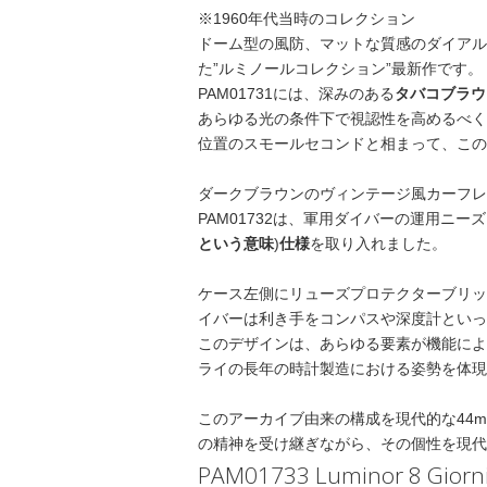
※1960年代当時のコレクション
ドーム型の風防、マットな質感のダイアル
た”ルミノールコレクション”最新作です。
PAM01731には、深みのある
タバコブラウ
あらゆる光の条件下で視認性を高めるべく
位置のスモールセコンドと相まって、この
ダークブラウンのヴィンテージ風カーフレ
PAM01732は、軍用ダイバーの運用ニ
という意味
)
仕様
を取り入れました。
ケース左側にリューズプロテクターブリッ
イバーは利き手をコンパスや深度計といっ
このデザインは、あらゆる要素が機能によ
ライの長年の時計製造における姿勢を体現
このアーカイブ由来の構成を現代的な44m
の精神を受け継ぎながら、その個性を現代
PAM01733 Luminor 8 Giorn