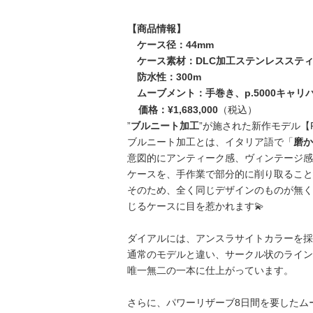
【商品情報】
ケース径：44mm
ケース素材：DLC加工ステンレスステ
防水性：300m
ムーブメント：手巻き、p.5000キャリ
（税込）
価格：¥1,683,000
”
ブルニート加工
”が施された新作モデル【P
ブルニート加工とは、イタリア語で「
磨か
意図的にアンティーク感、ヴィンテージ感
ケースを、手作業で部分的に削り取ること
そのため、全く同じデザインのものが無く
じるケースに目を惹かれます💫
ダイアルには、アンスラサイトカラーを採
通常のモデルと違い、サークル状のライン
唯一無二の一本に仕上がっています。
さらに、パワーリザーブ8日間を要したム