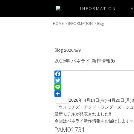
INFORMATION
HOME
>
INFORMATION
>
Blog
Blog
2026/5/9
2026年 パネライ 新作情報💫
Facebook
Twitter
Line
共
2026年 4月14日(火)~4月20日(
有
「ウォッチズ・アンド・ワンダーズ・ジュネ
最新モデルが発表されました‼️
今回はパネライ新作情報をお届けします✨
PAM01731