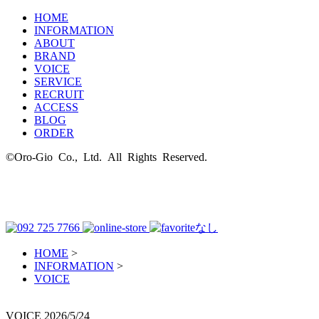
HOME
INFORMATION
ABOUT
BRAND
VOICE
SERVICE
RECRUIT
ACCESS
BLOG
ORDER
©Oro-Gio Co., Ltd. All Rights Reserved.
HOME
>
INFORMATION
>
VOICE
VOICE
2026/5/24