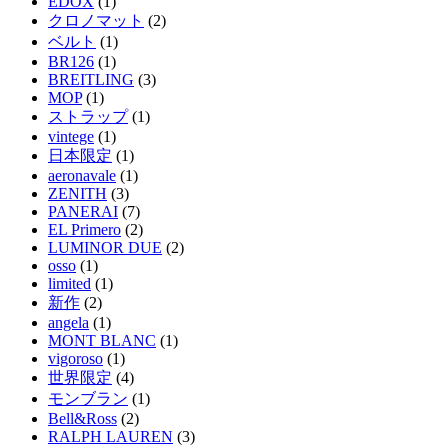
EDOX
(1)
クロノマット
(2)
ベルト
(1)
BR126
(1)
BREITLING
(3)
MOP
(1)
ストラップ
(1)
vintege
(1)
日本限定
(1)
aeronavale
(1)
ZENITH
(3)
PANERAI
(7)
EL Primero
(2)
LUMINOR DUE
(2)
osso
(1)
limited
(1)
新作
(2)
angela
(1)
MONT BLANC
(1)
vigoroso
(1)
世界限定
(4)
モンブラン
(1)
Bell&Ross
(2)
RALPH LAUREN
(3)