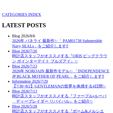
CATEGORIES INDEX
LATEST POSTS
Blog
2026/8/6
2026年 パネライ 最新作✨「 PAM01738 Submersible
Navy SEALs」をご紹介します‼️
Blog
2026/7/26
時計店スタッフがオススメする『ORIS ビッグクラウ
ン ポインターデイト ブルズアイ』✨
Blog
2026/7/23
2026年 NORQAIN 最新作モデル✨ 「INDEPENDENCE
JP BLACK MOTHER OF PEARL」をご紹介します‼️
Information
2026/7/20
【7/30~8/2】GENTLEMANの世界を体感する4日間✨
Blog
2026/7/13
時計店スタッフがオススメする『ファーブル•ルーバ
ディープレイダー リバイバル』をご紹介✨
Blog
2026/5/28
時計店スタッフがオススメする『ボーム&メルシエ