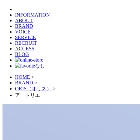
INFORMATION
ABOUT
BRAND
VOICE
SERVICE
RECRUIT
ACCESS
BLOG
HOME
>
BRAND
>
ORIS（オリス）
>
アートリエ