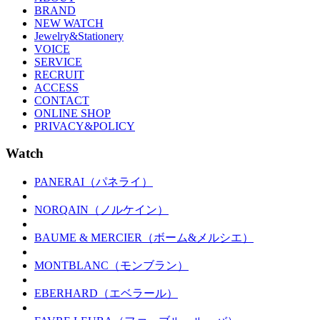
BRAND
NEW WATCH
Jewelry&Stationery
VOICE
SERVICE
RECRUIT
ACCESS
CONTACT
ONLINE SHOP
PRIVACY&POLICY
Watch
PANERAI（パネライ）
NORQAIN（ノルケイン）
BAUME & MERCIER（ボーム&メルシエ）
MONTBLANC（モンブラン）
EBERHARD（エベラール）