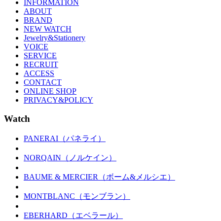
INFORMATION
ABOUT
BRAND
NEW WATCH
Jewelry&Stationery
VOICE
SERVICE
RECRUIT
ACCESS
CONTACT
ONLINE SHOP
PRIVACY&POLICY
Watch
PANERAI（パネライ）
NORQAIN（ノルケイン）
BAUME & MERCIER（ボーム&メルシエ）
MONTBLANC（モンブラン）
EBERHARD（エベラール）