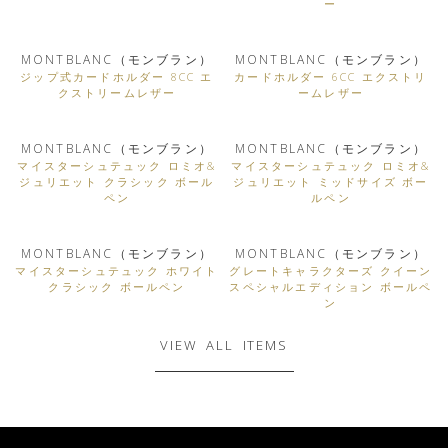
ー
MONTBLANC（モンブラン）
MONTBLANC（モンブラン）
ジップ式カードホルダー 8CC エ
カードホルダー 6CC エクストリ
クストリームレザー
ームレザー
MONTBLANC（モンブラン）
MONTBLANC（モンブラン）
マイスターシュテュック ロミオ&
マイスターシュテュック ロミオ&
ジュリエット クラシック ボール
ジュリエット ミッドサイズ ボー
ペン
ルペン
MONTBLANC（モンブラン）
MONTBLANC（モンブラン）
マイスターシュテュック ホワイト
グレートキャラクターズ クイーン
クラシック ボールペン
スペシャルエディション ボールペ
ン
VIEW ALL ITEMS