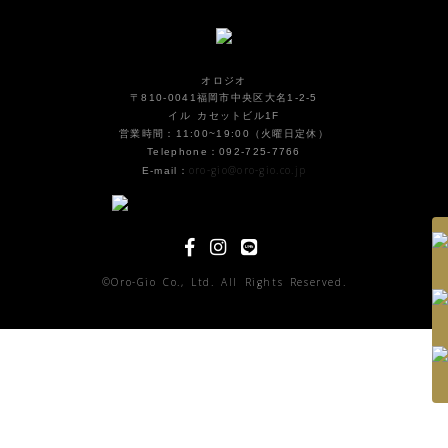
オロジオ
〒810-0041福岡市中央区大名1-2-5
イル カセットビル1F
営業時間：11:00~19:00（火曜日定休）
Telephone：092-725-7766
oro-gio@oro-gio.co.jp
E-mail：
©Oro-Gio Co., Ltd. All Rights Reserved.