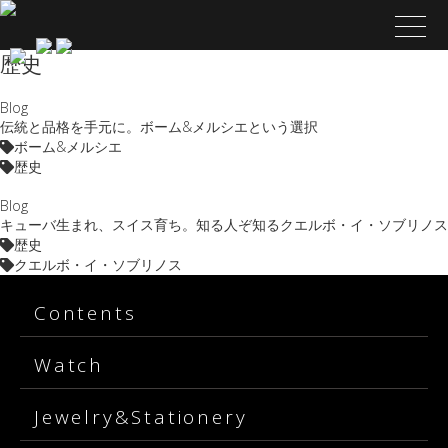
歴史
Blog
伝統と品格を手元に。ボーム&メルシエという選択
ボーム&メルシエ
歴史
Blog
キューバ生まれ、スイス育ち。知る人ぞ知るクエルボ・イ・ソブリノス
歴史
クエルボ・イ・ソブリノス
Contents
Watch
Jewelry&Stationery