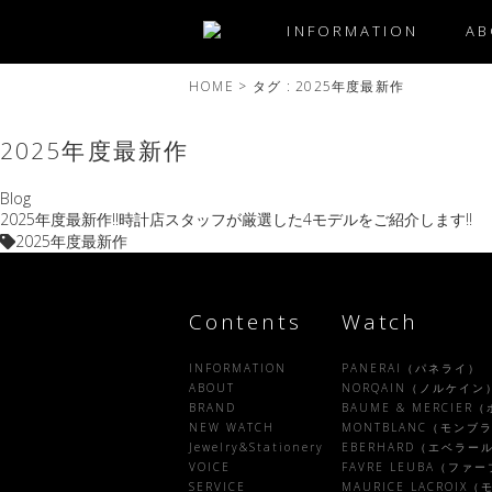
INFORMATION
AB
HOME
>
タグ : 2025年度最新作
2025年度最新作
Blog
2025年度最新作‼️時計店スタッフが厳選した4モデルをご紹介します‼️
2025年度最新作
Contents
Watch
INFORMATION
PANERAI（パネライ）
ABOUT
NORQAIN（ノルケイン
BRAND
BAUME & MERCIE
NEW WATCH
MONTBLANC（モンブ
Jewelry&Stationery
EBERHARD（エベラー
VOICE
FAVRE LEUBA（フ
SERVICE
MAURICE LACROI