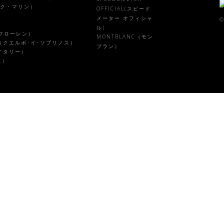
ピーク・マリン）
OFFICIAL(スピード
メーター オフィシャ
©
ル)
ルフローレン）
MONTBLANC（モン
NOS（クエルボ･イ･ソブリノス）
ブラン）
・イタリー）
ス）
）