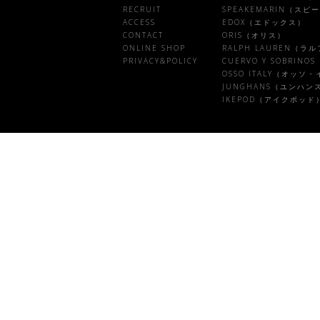
RECRUIT
SPEAKEMARIN（ス
ACCESS
EDOX（エドックス）
CONTACT
ORIS（オリス）
ONLINE SHOP
RALPH LAUREN（ラ
PRIVACY&POLICY
CUERVO Y SOBRI
OSSO ITALY（オッソ
JUNGHANS（ユンハン
IKEPOD（アイクポッド