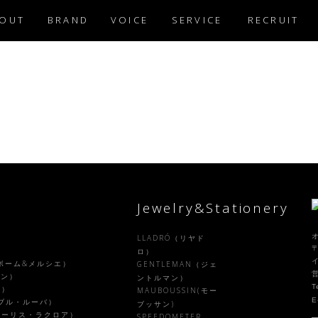
OUT
BRAND
VOICE
SERVICE
RECRUIT
Jewelry&Stationery
LLADRÓ（リヤド
〒
）
ロ）
R（ボーム&メルシエ）
GENTLEMAN（ジェ
ラン）
ントルマン）
T
ル）
MAUBOUSSIN(モー
E
ァーブル・ルーバ）
ブッサン)
X（モーリス・ラクロア）
SPEEDOMETER