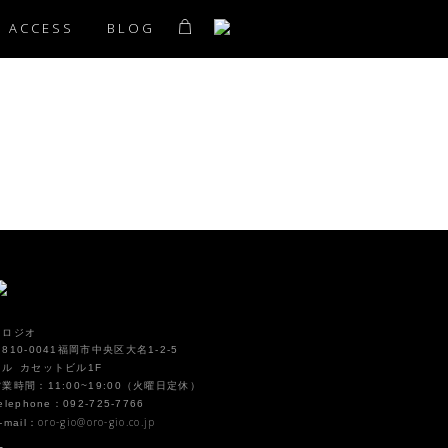
ACCESS
BLOG
オロジオ
810-0041福岡市中央区大名1-2-5
イル カセットビル1F
営業時間：11:00~19:00（火曜日定休）
elephone：092-725-7766
oro-gio@oro-gio.co.jp
-mail：