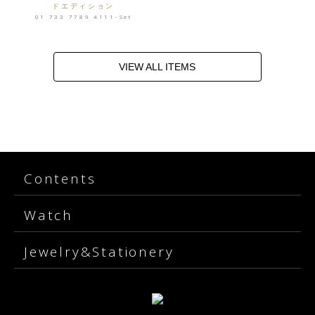
ドエディション
01 733 7789 4111-Set
VIEW ALL ITEMS
Contents
Watch
Jewelry&Stationery