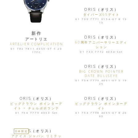
ORIS（オリス）
ダイバーズ65デイト
01 733 7771 3154-07 8 19
15
新作
ORIS（オリス）
アートリエ
60周年アニバーサリーエディ
ARTELIER COMPLICATION
ション
01 782 7811 4055-07 6 20
01 733 7772 4034-Set
17FC
ORIS（オリス）
BIG CROWN POINTER
DATE BULLSEYE
01 754 7779 4061-07 5 19
25
ORIS（オリス）
ORIS（オリス）
ビッグクラウン ポインターデ
ビッグクラウン ポインターデ
イト × チェルボボランテ
イト
01 754 7779 4063-Set
01 754 7798 4065-07 8 20
06
ORIS（オリス）
日本限定
アクイス ジャパン リミテッ