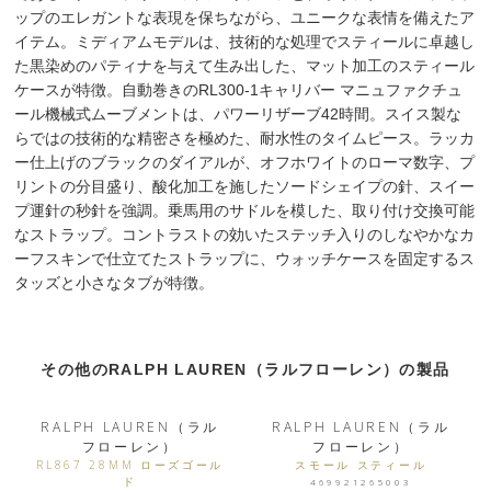
ップのエレガントな表現を保ちながら、ユニークな表情を備えたア
イテム。ミディアムモデルは、技術的な処理でスティールに卓越し
た黒染めのパティナを与えて生み出した、マット加工のスティール
ケースが特徴。自動巻きのRL300-1キャリバー マニュファクチュ
ール機械式ムーブメントは、パワーリザーブ42時間。スイス製な
らではの技術的な精密さを極めた、耐水性のタイムピース。ラッカ
ー仕上げのブラックのダイアルが、オフホワイトのローマ数字、プ
リントの分目盛り、酸化加工を施したソードシェイプの針、スイー
プ運針の秒針を強調。乗馬用のサドルを模した、取り付け交換可能
なストラップ。コントラストの効いたステッチ入りのしなやかなカ
ーフスキンで仕立てたストラップに、ウォッチケースを固定するス
タッズと小さなタブが特徴。
その他のRALPH LAUREN（ラルフローレン）の製品
RALPH LAUREN（ラル
RALPH LAUREN（ラル
フローレン）
フローレン）
RL867 28MM ローズゴール
スモール スティール
ド
469921265003