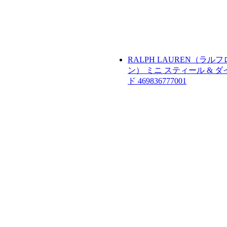
RALPH LAUREN（ラル
ン）
ミニ スティール & 
ド
469836777001