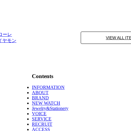
フローレ
VIEW ALL IT
ダイヤモン
Contents
INFORMATION
ABOUT
BRAND
NEW WATCH
Jewelry&Stationery
VOICE
SERVICE
RECRUIT
ACCESS