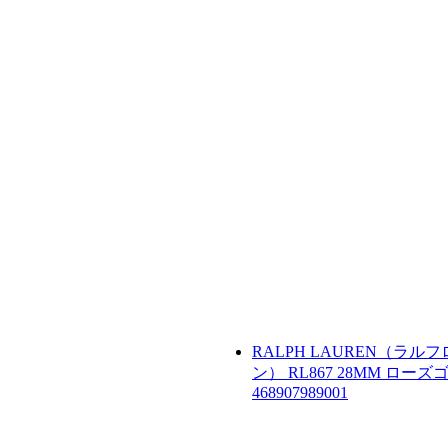
RALPH LAUREN（ラル
ン）
RL867 28MM ロー
468907989001