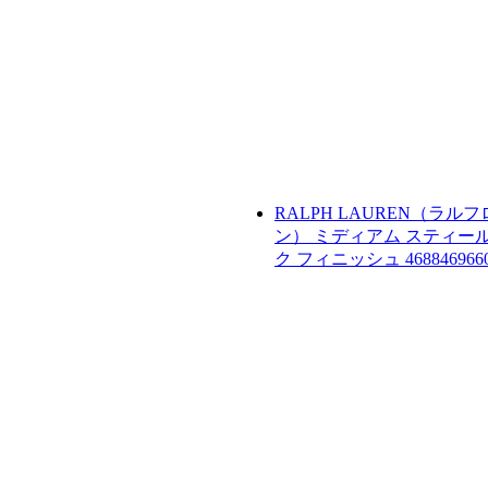
RALPH LAUREN（ラル
ン）
ミディアム スティール
ク フィニッシュ
468846966