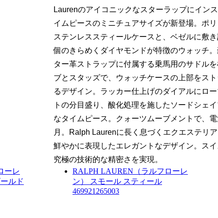
Laurenのアイコニックなスターラップにイン
イムピースのミニチュアサイズが新登場。ポリ
ステンレススティールケースと、ベゼルに敷き詰
個のきらめくダイヤモンドが特徴のウォッチ。
ター革ストラップに付属する乗馬用のサドルを
ブとスタッズで、ウォッチケースの上部をスト
るデザイン。ラッカー仕上げのダイアルにロー
トの分目盛り、酸化処理を施したソードシェイ
なタイムピース。クォーツムーブメントで、電
月。Ralph Laurenに長く息づくエクエステ
鮮やかに表現したエレガントなデザイン。スイ
究極の技術的な精密さを実現。
フローレ
RALPH LAUREN（ラルフローレ
ズゴールド
ン）
スモール スティール
469921265003