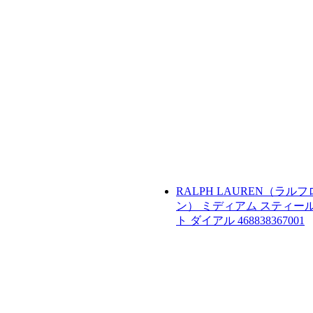
RALPH LAUREN（ラル
ン）
ミディアム スティール
ト ダイアル
468838367001