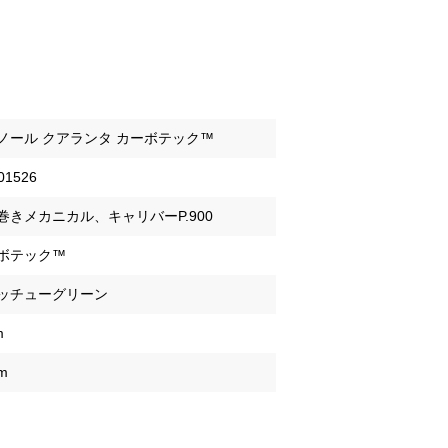
ノール クアランタ カーボテック™
01526
巻きメカニカル、キャリバーP.900
ボテック™
ッチューグリーン
m
m