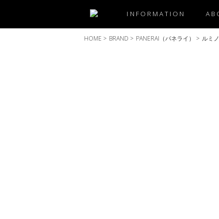
INFORMATION
AB
HOME
>
BRAND
>
PANERAI（パネライ）
>
ルミ