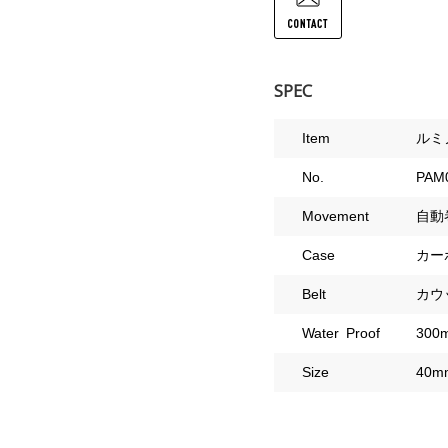
SPEC
Item
ルミ
No.
PAM
Movement
自動
Case
カー
Belt
カウ
Water Proof
300
Size
40m