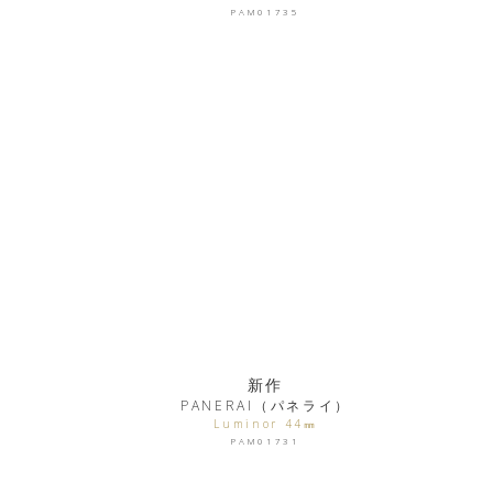
PAM01735
新作
PANERAI（パネライ）
Luminor 44㎜
PAM01731