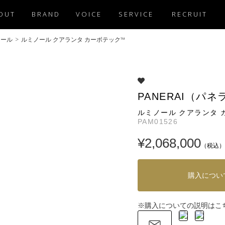
OUT
BRAND
VOICE
SERVICE
RECRUIT
ノール
>
ルミノール クアランタ カーボテック™
PANERAI（パネ
ルミノール クアランタ 
PAM01526
¥2,068,000
（税込）
購入につい
購入についての説明はこ
※