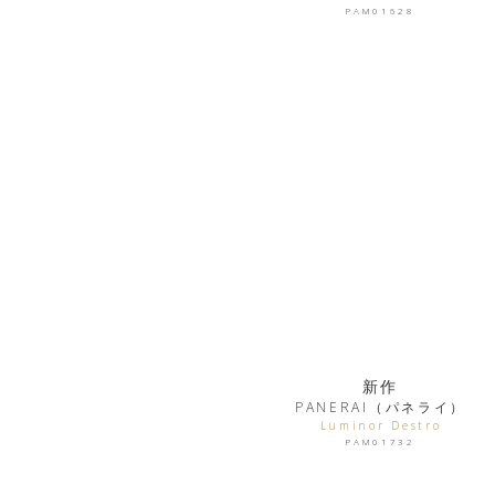
PAM01628
新作
PANERAI（パネライ）
Luminor Destro
PAM01732