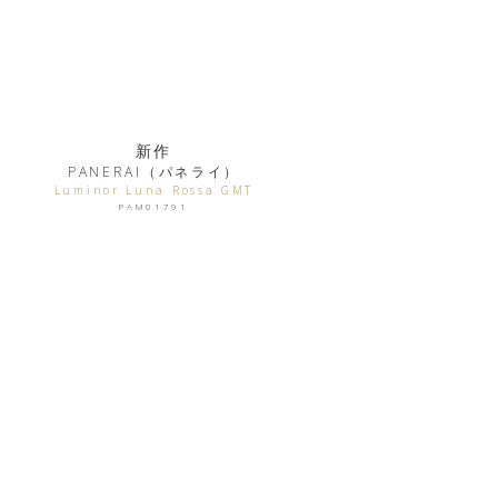
新作
PANERAI（パネライ）
Luminor Luna Rossa GMT
PAM01791