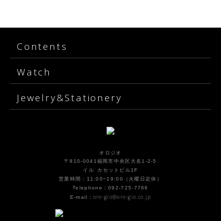
Contents
Watch
Jewelry&Stationery
オロジオ
〒810-0041福岡市中央区大名1-2-5
イル カセットビル1F
営業時間：11:00~19:00（火曜日定休）
Telephone：092-725-7766
oro-gio@oro-gio.co.jp
E-mail：