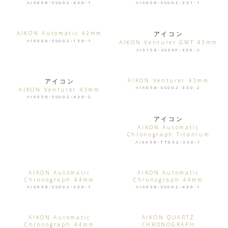
AI6008-SS002-430-1
AI6008-SS002-331-1
AIKON Automatic 42mm
アイコン
AI6008-SS002-130-1
AIKON Venturer GMT 43mm
AI6158-SS00F-330-A
アイコン
AIKON Venturer 43mm
AI6058-SS002-330-2
AIKON Venturer 43mm
AI6058-SS002-430-2
アイコン
AIKON Automatic
Chronograph Titanium
AI6038-TT032-330-1
AIKON Automatic
AIKON Automatic
Chronograph 44mm
Chronograph 44mm
AI6038-SS002-330-1
AI6038-SS002-430-1
AIKON Automatic
AIKON QUARTZ
Chronograph 44mm
CHRONOGRAPH