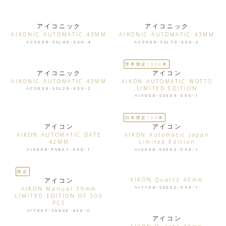
アイコニック
アイコニック
AIKONIC AUTOMATIC 43MM
AIKONIC AUTOMATIC 43MM
AC6008-SSL40-330-4
AC6008-SSL70-330-2
世界限定1000本
アイコニック
アイコン
AIKONIC AUTOMATIC 43MM
AIKON AUTOMATIC WOTTO
LIMITED EDITION
AC6008-SSL20-330-2
AI6008-SS009-090-1
日本限定100本
アイコン
アイコン
AIKON AUTOMATIC DATE
AIKON Automatic Japan
42MM
Limited Edition
AI6008-PVB01-330-1
AI6008-SS002-530-1
限定
アイコン
AIKON Quartz 40mm
AI1108-SS002-630-1
AIKON Manual 39mm
LIMITED EDITION OF 500
PCS
AI7007-SS00E-430-C
アイコン