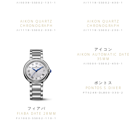
AI6038-SS002-131-1
AI1118-SS002-430-1
AIKON QUARTZ
AIKON QUARTZ
CHRONOGRAPH
CHRONOGRAPH
AI1118-SS002-330-1
AI1118-SS002-230-1
アイコン
AIKON AUTOMATIC DATE
35MM
AI6006-SS002-450-1
ポントス
PONTOS S DIVER
PT6248-DLB00-330-2
フィアバ
FIABA DATE 28MM
FA1003-SS002-110-1