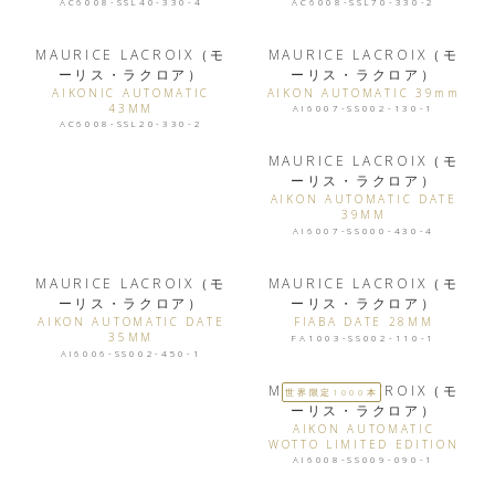
AC6008-SSL40-330-4
AC6008-SSL70-330-2
MAURICE LACROIX（モ
MAURICE LACROIX（モ
ーリス・ラクロア）
ーリス・ラクロア）
AIKONIC AUTOMATIC
AIKON AUTOMATIC 39mm
43MM
AI6007-SS002-130-1
AC6008-SSL20-330-2
MAURICE LACROIX（モ
ーリス・ラクロア）
AIKON AUTOMATIC DATE
39MM
AI6007-SS000-430-4
MAURICE LACROIX（モ
MAURICE LACROIX（モ
ーリス・ラクロア）
ーリス・ラクロア）
AIKON AUTOMATIC DATE
FIABA DATE 28MM
35MM
FA1003-SS002-110-1
AI6006-SS002-450-1
MAURICE LACROIX（モ
世界限定1000本
ーリス・ラクロア）
AIKON AUTOMATIC
WOTTO LIMITED EDITION
AI6008-SS009-090-1