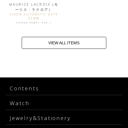
MAURICE LACROIX（モ
ーリス・ラクロア）
AIKON AUTOMATIC DATE
42MM
AI6008-PVB01-330-1
VIEW ALL ITEMS
Contents
Watch
Jewelry&Stationery