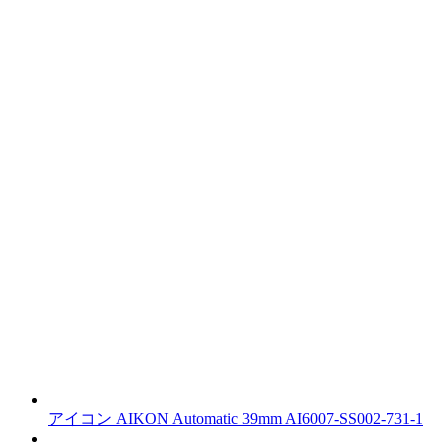
アイコン
AIKON Automatic 39mm
AI6007-SS002-731-1