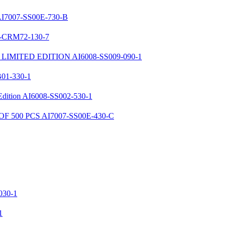
I7007-SS00E-730-B
-CRM72-130-7
LIMITED EDITION
AI6008-SS009-090-1
01-330-1
dition
AI6008-SS002-530-1
OF 500 PCS
AI7007-SS00E-430-C
030-1
1