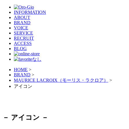
INFORMATION
ABOUT
BRAND
VOICE
SERVICE
RECRUIT
ACCESS
BLOG
HOME
>
BRAND
>
MAURICE LACROIX（モーリス・ラクロア）
>
アイコン
－ アイコン －