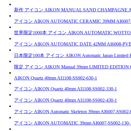
新作
アイコン
AIKON MANUAL SAND CHAMPAGNE
A
アイコン
AIKON AUTOMATIC CERAMIC 39MM
AI6007
世界限定1000本
アイコン
AIKON AUTOMATIC WOTTO 
アイコン
AIKON AUTOMATIC DATE 42MM
AI6008-PVB
日本限定100本
アイコン
AIKON Automatic Japan Limited E
限定
アイコン
AIKON Manual 39mm LIMITED EDITION 
AIKON Quartz 40mm
AI1108-SS002-630-1
アイコン
AIKON Quartz 40mm
AI1108-SS002-330-1
アイコン
AIKON Quartz 40mm
AI1108-SS002-430-1
アイコン
AIKON Automatic Skeleton 39mm
AI6007-SS002-
アイコン
AIKON AUTOMATIC 39mm
AI6007-SS002-130-