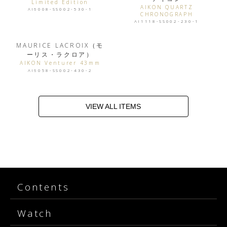
Limited Edition
AIKON QUARTZ
AI6008-SS002-530-1
CHRONOGRAPH
AI1118-SS002-230-1
MAURICE LACROIX（モ
ーリス・ラクロア）
AIKON Venturer 43mm
AI6058-SS002-430-2
VIEW ALL ITEMS
Contents
Watch