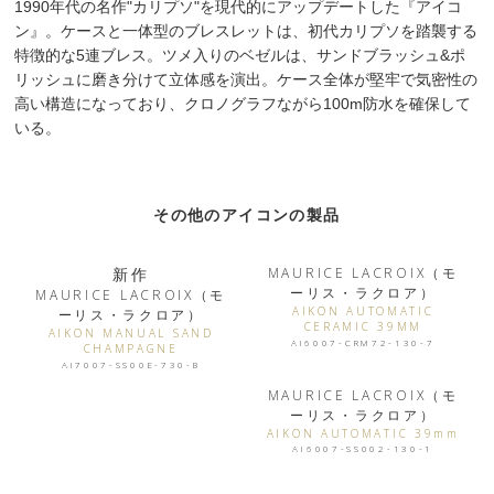
1990年代の名作"カリプソ"を現代的にアップデートした『アイコ
ン』。ケースと一体型のブレスレットは、初代カリプソを踏襲する
特徴的な5連ブレス。ツメ入りのベゼルは、サンドブラッシュ&ポ
リッシュに磨き分けて立体感を演出。ケース全体が堅牢で気密性の
高い構造になっており、クロノグラフながら100m防水を確保して
いる。
その他のアイコンの製品
新作
MAURICE LACROIX（モ
ーリス・ラクロア）
MAURICE LACROIX（モ
AIKON AUTOMATIC
ーリス・ラクロア）
CERAMIC 39MM
AIKON MANUAL SAND
AI6007-CRM72-130-7
CHAMPAGNE
AI7007-SS00E-730-B
MAURICE LACROIX（モ
ーリス・ラクロア）
AIKON AUTOMATIC 39mm
AI6007-SS002-130-1