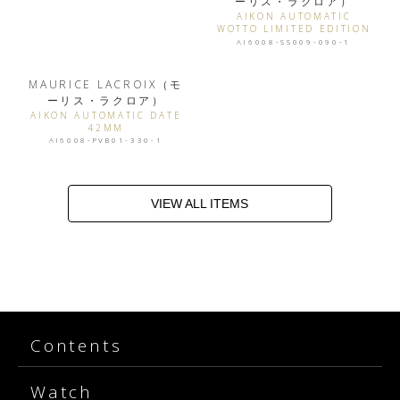
ーリス・ラクロア）
AIKON AUTOMATIC
WOTTO LIMITED EDITION
AI6008-SS009-090-1
MAURICE LACROIX（モ
ーリス・ラクロア）
AIKON AUTOMATIC DATE
42MM
AI6008-PVB01-330-1
VIEW ALL ITEMS
Contents
Watch