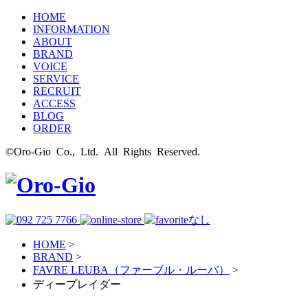
HOME
INFORMATION
ABOUT
BRAND
VOICE
SERVICE
RECRUIT
ACCESS
BLOG
ORDER
©Oro-Gio Co., Ltd. All Rights Reserved.
HOME
>
BRAND
>
FAVRE LEUBA（ファーブル・ルーバ）
>
ディープレイダー