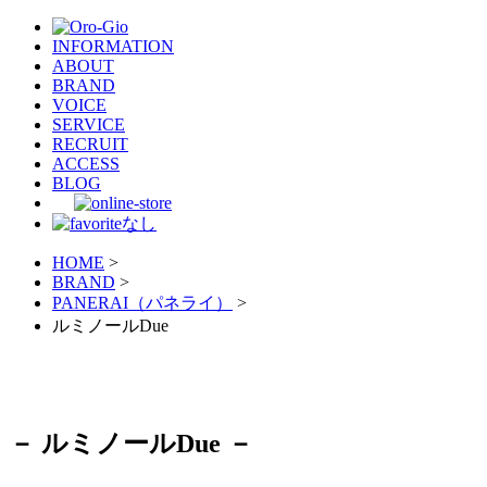
INFORMATION
ABOUT
BRAND
VOICE
SERVICE
RECRUIT
ACCESS
BLOG
HOME
>
BRAND
>
PANERAI（パネライ）
>
ルミノールDue
－ ルミノールDue －