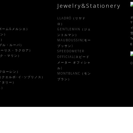
Jewelry&Stationery
LLADRÓ（リヤド
〒
）
ロ）
R（ボーム&メルシエ）
GENTLEMAN（ジェ
ラン）
ントルマン）
T
ル）
MAUBOUSSIN(モー
E
ァーブル・ルーバ）
ブッサン)
X（モーリス・ラクロア）
SPEEDOMETER
ピーク・マリン）
OFFICIAL(スピード
メーター オフィシャ
©
ル)
ルフローレン）
MONTBLANC（モン
NOS（クエルボ･イ･ソブリノス）
ブラン）
・イタリー）
ス）
）