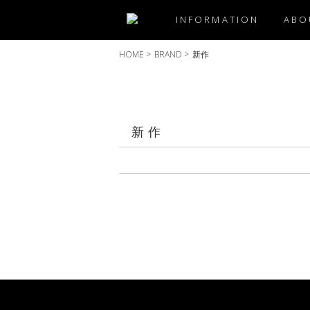
INFORMATION
ABO
HOME
>
BRAND
>
新作
新作