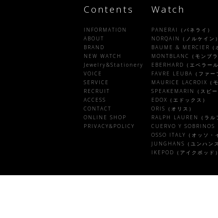
Contents
Watch
INFORMATION
PANERAI（パネライ）
ABOUT
NORQAIN（ノルケイン
BRAND
BAUME & MERCIE
NEW WATCH
MONTBLANC（モンブ
Jewelry&Stationery
EBERHARD（エベラー
VOICE
FAVRE LEUBA（フ
SERVICE
MAURICE LACROI
RECRUIT
SPEAKEMARIN（ス
ACCESS
EDOX（エドックス）
CONTACT
ORIS（オリス）
ONLINE SHOP
RALPH LAUREN（ラ
PRIVACY&POLICY
CUERVO Y SOBRI
OSSO ITALY（オッソ
JUNGHANS（ユンハン
IKEPOD（アイクポッド