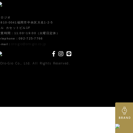
オロジオ
810-0041福岡市中央区大名1-2-5
イル カセットビル1F
営業時間：11:00~19:00（火曜日定休）
elephone：092-725-7766
oro-gio@oro-gio.co.jp
-mail：
Oro-Gio Co., Ltd. All Rights Reserved.