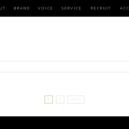
UT
BRAND
VOICE
SERVICE
RECRUIT
AC
1
2
NEXT