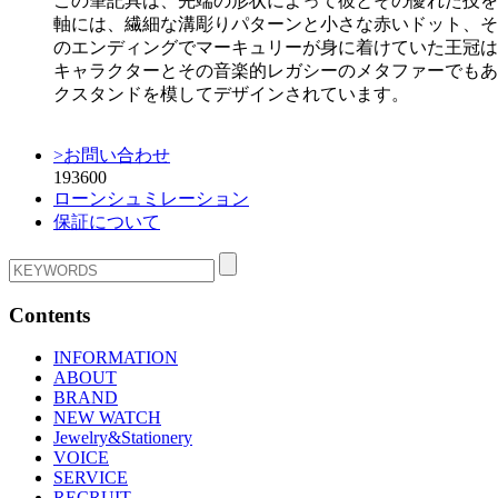
この筆記具は、先端の形状によって彼とその優れた技を
軸には、繊細な溝彫りパターンと小さな赤いドット、そ
のエンディングでマーキュリーが身に着けていた王冠は
キャラクターとその音楽的レガシーのメタファーでもあ
クスタンドを模してデザインされています。
>お問い合わせ
193600
ローンシュミレーション
保証について
Contents
INFORMATION
ABOUT
BRAND
NEW WATCH
Jewelry&Stationery
VOICE
SERVICE
RECRUIT