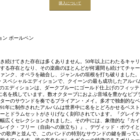
購入について
ョン ボールペン
き続けてきた存在は多くありません。50年以上にわたるキャ
する存在となり、その楽曲のほとんどが何週間も続けてチャー
ンク、オペラを融合し、ジャンルの垣根を打ち破りました。 19
ン スペシャルエディションで、クイーンの最も成功したアルバ
たこのエディションは、ダークブルーにゴールド仕上げのフィッ
に名を残しています。数オクターブにおよぶ音域を豊かなビブ
ターのサウンドを奏でるブライアン・メイ。多才で独創的なベ
991年に制作されたアルバムは世界中に名をとどろかせるベス
ーとドラムセットがさりげなく刻印されています。『グレイテス
幅広くセレクションされました。その中には、象徴的な『カイ
レイク・フリー（自由への旅立ち）』、デヴィッド・ボウイと
ーの歌声と並んで、このバンドの特別なサウンドの鍵を握って