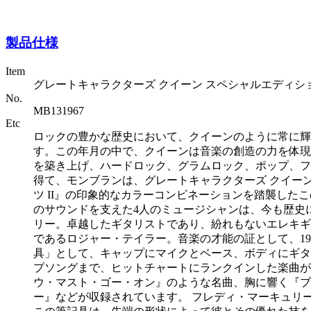
製品仕様
Item
グレートキャラクターズ クイーン スペシャルエディシ
No.
MB131967
Etc
ロックの豊かな歴史において、クイーンのように常に輝
す。この年月の中で、クイーンは音楽の創造の力を体現
を築き上げ、ハードロック、グラムロック、ポップ、ファ
得て、モンブランは、グレートキャラクターズ クイー
ツ II』の印象的なカラーコンビネーションを踏襲し
のサウンドを支えた4人のミュージシャンは、今も歴史
リー。卓越したギタリストであり、紛れもないエレキギ
であるロジャー・テイラー。音楽の才能の証として、1
具」として、キャップにマイクとベース、ボディにギタ
プソングまで、ヒットチャートにランクインした楽曲が
ウ・マスト・ゴー・オン』のような名曲、胸に響く『ブ
ー』などが収録されています。 フレディ・マーキュリ