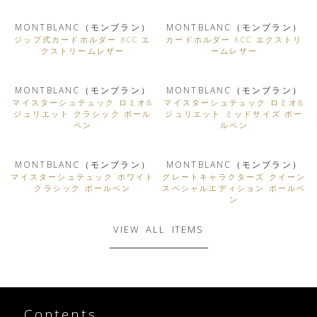
MONTBLANC（モンブラン）
MONTBLANC（モンブラン）
ジップ式カードホルダー 8CC エ
カードホルダー 6CC エクストリ
クストリームレザー
ームレザー
MONTBLANC（モンブラン）
MONTBLANC（モンブラン）
マイスターシュテュック ロミオ&
マイスターシュテュック ロミオ&
ジュリエット クラシック ボール
ジュリエット ミッドサイズ ボー
ペン
ルペン
MONTBLANC（モンブラン）
MONTBLANC（モンブラン）
マイスターシュテュック ホワイト
グレートキャラクターズ クイーン
クラシック ボールペン
スペシャルエディション ボールペ
ン
VIEW ALL ITEMS
Contents