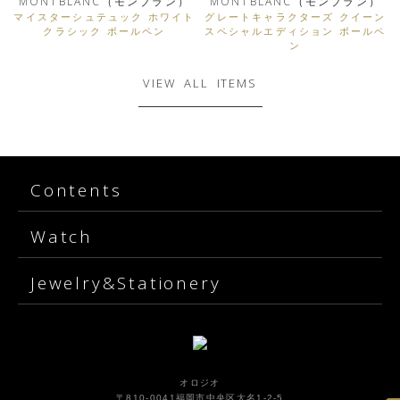
MONTBLANC（モンブラン）
MONTBLANC（モンブラン）
マイスターシュテュック ホワイト
グレートキャラクターズ クイーン
クラシック ボールペン
スペシャルエディション ボールペ
ン
VIEW ALL ITEMS
Contents
Watch
Jewelry&Stationery
オロジオ
〒810-0041福岡市中央区大名1-2-5