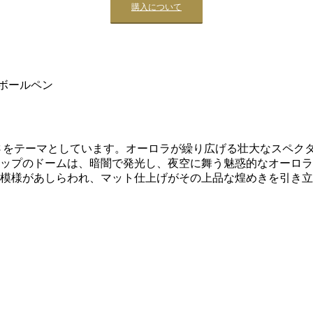
購入について
 ボールペン
さをテーマとしています。オーロラが繰り広げる壮大なスペク
ップのドームは、暗闇で発光し、夜空に舞う魅惑的なオーロラ
模様があしらわれ、マット仕上げがその上品な煌めきを引き立