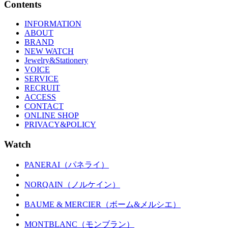
Contents
INFORMATION
ABOUT
BRAND
NEW WATCH
Jewelry&Stationery
VOICE
SERVICE
RECRUIT
ACCESS
CONTACT
ONLINE SHOP
PRIVACY&POLICY
Watch
PANERAI（パネライ）
NORQAIN（ノルケイン）
BAUME & MERCIER（ボーム&メルシエ）
MONTBLANC（モンブラン）