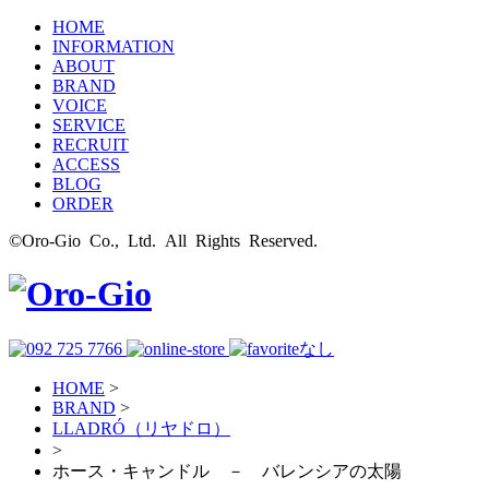
HOME
INFORMATION
ABOUT
BRAND
VOICE
SERVICE
RECRUIT
ACCESS
BLOG
ORDER
©Oro-Gio Co., Ltd. All Rights Reserved.
HOME
>
BRAND
>
LLADRÓ（リヤドロ）
>
ホース・キャンドル － バレンシアの太陽