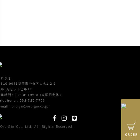
オロジオ
810-0041福岡市中央区大名1-2-5
イル カセットビル1F
営業時間：11:00~19:00（火曜日定休）
elephone：092-725-7766
oro-gio@oro-gio.co.jp
-mail：
Oro-Gio Co., Ltd. All Rights Reserved.