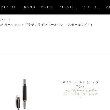
ABOUT
BRAND
VOICE
SERVICE
RECRUIT
A
ラン）
>
.A.モーツァルト プラチナラインボールペン （スモールサイズ）
MONTBLANC（モンブ
ラン）
ジップ式カードホルダー
8CC エクストリームレザ
ー