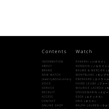
Contents
Watch
INFORMATION
PANERAI（パネライ）
ABOUT
NORQAIN（ノルケイン
BRAND
BAUME & MERCIE
NEW WATCH
MONTBLANC（モンブ
Jewelry&Stationery
EBERHARD（エベラー
VOICE
FAVRE LEUBA（フ
SERVICE
MAURICE LACROI
RECRUIT
SPEAKEMARIN（ス
ACCESS
EDOX（エドックス）
CONTACT
ORIS（オリス）
ONLINE SHOP
RALPH LAUREN（ラ