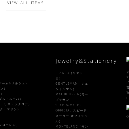
VIEW ALL ITEMS
Jewelry&Stationery
LLADRÓ（リヤド
〒
）
ロ）
R（ボーム&メルシエ）
GENTLEMAN（ジェ
ラン）
ントルマン）
T
ル）
MAUBOUSSIN(モー
E
ァーブル・ルーバ）
ブッサン)
X（モーリス・ラクロア）
SPEEDOMETER
ピーク・マリン）
OFFICIAL(スピード
メーター オフィシャ
©
ル)
ルフローレン）
MONTBLANC（モン