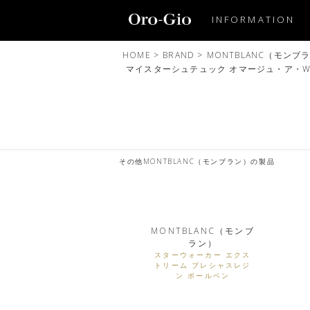
INFORMATION
HOME
>
BRAND
>
MONTBLANC（モンブ
マイスターシュテュック オマージュ・ア・W
その他MONTBLANC（モンブラン）の製品
MONTBLANC（モンブ
ラン）
スターウォーカー エクス
トリーム プレシャスレジ
ン ボールペン