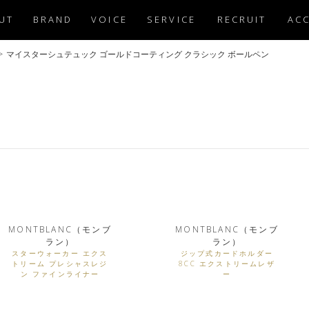
UT
BRAND
VOICE
SERVICE
RECRUIT
AC
>
マイスターシュテュック ゴールドコーティング クラシック ボールペン
MONTBLANC（モンブ
MONTBLANC（モンブ
ラン）
ラン）
スターウォーカー エクス
ジップ式カードホルダー
トリーム プレシャスレジ
8CC エクストリームレザ
ン ファインライナー
ー