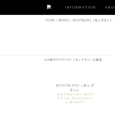
INFORMATION
ABO
HOME
>
BRAND
>
MONTBLANC（モンブラン）
その他MONTBLANC（モンブラン）の製品
MONTBLANC（モンブ
ラン）
スターウォーカー エクス
トリーム プレシャスレジ
ン ボールペン