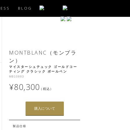
CESS
BLOG
MONTBLANC（モンブラ
ン）
マイスターシュテュック ゴールドコー
ティング クラシック ボールペン
MB10883
¥80,300
（税込）
購入について
製品仕様