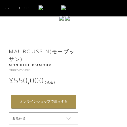
CESS
BLOG
MAUBOUSSIN(モーブッ
サン)
MON BEBE D’AMOUR
RI0974YGCIDI
¥550,000
（税込）
オンラインショップで購入する
製品仕様