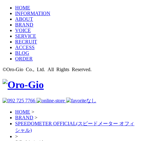
HOME
INFORMATION
ABOUT
BRAND
VOICE
SERVICE
RECRUIT
ACCESS
BLOG
ORDER
©Oro-Gio Co., Ltd. All Rights Reserved.
HOME
>
BRAND
>
SPEEDOMETER OFFICIAL(スピードメーター オフィ
シャル)
>