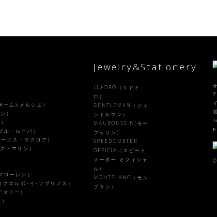
Jewelry&Stationery
LLADRÓ（リヤド
〒
）
ロ）
R（ボーム&メルシエ）
GENTLEMAN（ジェ
ラン）
ントルマン）
T
ル）
MAUBOUSSIN(モー
E
ァーブル・ルーバ）
ブッサン)
X（モーリス・ラクロア）
SPEEDOMETER
ピーク・マリン）
OFFICIAL(スピード
メーター オフィシャ
©
ル)
ルフローレン）
MONTBLANC（モン
NOS（クエルボ･イ･ソブリノス）
ブラン）
・イタリー）
ス）
）