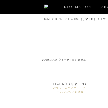
INFORMATION
AB
HOME
>
BRAND
>
LLADRÓ（リヤドロ）
>
The S
その他LLADRÓ（リヤドロ）の製品
LLADRÓ（リヤドロ）
パフュームディフューザー
– バレンシアの太陽