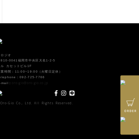
オロジオ
810-0041福岡市中央区大名1-2-5
イル カセットビル1F
営業時間：11:00~19:00（火曜日定休）
elephone：092-725-7766
oro-gio@oro-gio.co.jp
-mail：
Oro-Gio Co., Ltd. All Rights Reserved.