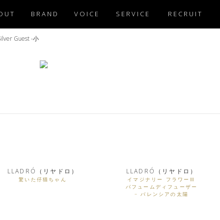
OUT
BRAND
VOICE
SERVICE
RECRUIT
ilver Guest -小
LLADRÓ（リヤドロ）
LLADRÓ（リヤドロ）
驚いた仔猫ちゃん
イマジナリー フラワーⅢ
パフュームディフューザー
– バレンシアの太陽