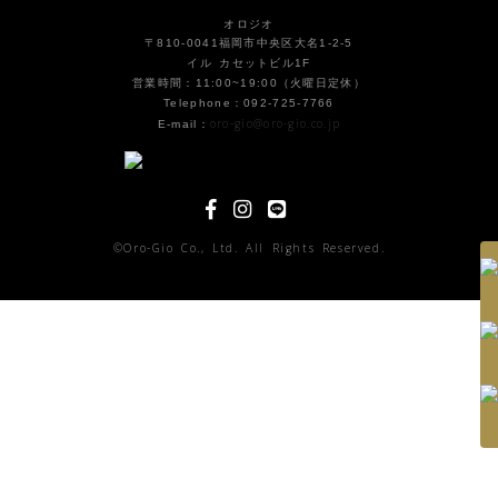
オロジオ
〒810-0041福岡市中央区大名1-2-5
イル カセットビル1F
営業時間：11:00~19:00（火曜日定休）
Telephone：092-725-7766
oro-gio@oro-gio.co.jp
E-mail：
©Oro-Gio Co., Ltd. All Rights Reserved.