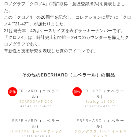
ロノグラフ「クロノ4」(特許取得・意匠登録済み)を発表しまし
た。
この「クロノ4」の20周年を記念し、コレクションに新たに「クロ
ノ4 ""21-42""」が加わりました。
21は発売年、42はケースサイズを表すラッキーナンバーです。
「クロノ4」は、時計史上初で唯一の4つのカウンターを備えたク
ロノグラフであり、
革新性と技術研究を表現した真のアイコンです。
その他のEBERHARD（エベラール）の製品
EBERHARD（エベラー
EBERHARD（エベラー
新作
新作
ル）
ル）
SCAFOGRAF 200
Scafograf 200
41047.03 CAM2C
41047 CAM2C.01
EBERHARD（エベラー
EBERHARD（エベラー
ル）
ル）
CONTODATオートマティック
クロノグラフ 1887 オートマ
ティック
41156.CA2C.04